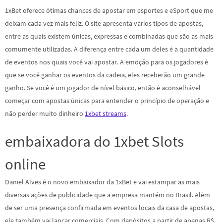
1xBet oferece ótimas chances de apostar em esportes e eSport que me
deixam cada vez mais feliz. O site apresenta vários tipos de apostas,
entre as quais existem únicas, expressas e combinadas que são as mais
comumente utilizadas. A diferença entre cada um deles é a quantidade
de eventos nos quais você vai apostar. A emoção para os jogadores é
que se você ganhar os eventos da cadeia, eles receberão um grande
ganho. Se você é um jogador de nível básico, então é aconselhável
começar com apostas únicas para entender o princípio de operação e
não perder muito dinheiro
1xbet streams
.
embaixadora do 1xbet Slots
online
Daniel Alves é o novo embaixador da 1xBet e vai estampar as mais
diversas ações de publicidade que a empresa mantém no Brasil. Além
de ser uma presença confirmada em eventos locais da casa de apostas,
ele também vai lançar comerciais. Com depósitos a partir de apenas R$