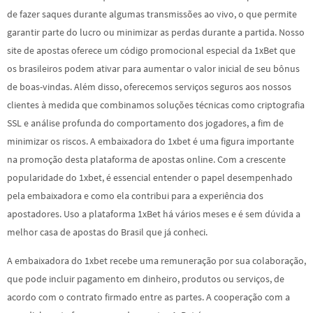
de fazer saques durante algumas transmissões ao vivo, o que permite
garantir parte do lucro ou minimizar as perdas durante a partida. Nosso
site de apostas oferece um código promocional especial da 1xBet que
os brasileiros podem ativar para aumentar o valor inicial de seu bônus
de boas-vindas. Além disso, oferecemos serviços seguros aos nossos
clientes à medida que combinamos soluções técnicas como criptografia
SSL e análise profunda do comportamento dos jogadores, a fim de
minimizar os riscos. A embaixadora do 1xbet é uma figura importante
na promoção desta plataforma de apostas online. Com a crescente
popularidade do 1xbet, é essencial entender o papel desempenhado
pela embaixadora e como ela contribui para a experiência dos
apostadores. Uso a plataforma 1xBet há vários meses e é sem dúvida a
melhor casa de apostas do Brasil que já conheci.
A embaixadora do 1xbet recebe uma remuneração por sua colaboração,
que pode incluir pagamento em dinheiro, produtos ou serviços, de
acordo com o contrato firmado entre as partes. A cooperação com a