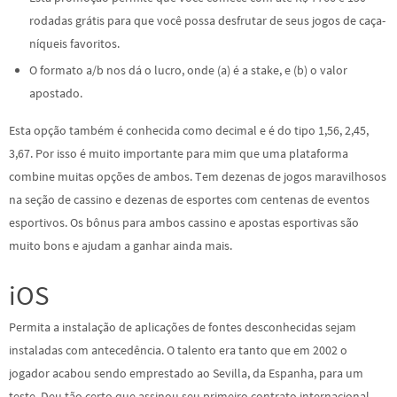
rodadas grátis para que você possa desfrutar de seus jogos de caça-
níqueis favoritos.
O formato a/b nos dá o lucro, onde (a) é a stake, e (b) o valor
apostado.
Esta opção também é conhecida como decimal e é do tipo 1,56, 2,45,
3,67. Por isso é muito importante para mim que uma plataforma
combine muitas opções de ambos. Tem dezenas de jogos maravilhosos
na seção de cassino e dezenas de esportes com centenas de eventos
esportivos. Os bônus para ambos cassino e apostas esportivas são
muito bons e ajudam a ganhar ainda mais.
iOS
Permita a instalação de aplicações de fontes desconhecidas sejam
instaladas com antecedência. O talento era tanto que em 2002 o
jogador acabou sendo emprestado ao Sevilla, da Espanha, para um
teste. Deu tão certo que assinou seu primeiro contrato internacional