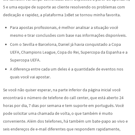
5 e uma equipe de suporte ao cliente resolvendo os problemas com
dedicação e rapidez, a plataforma 1xBet se tornou minha favorita.
Para apostas profissionais, é melhor analisar a situação você
mesmo e tirar conclusões com base nas informações disponíveis.
Com o Sevilla e Barcelona, Daniel já havia conquistado a Copa
UEFA, Champions League, Copa do Rei, Supercopa da Espanha e a
Supercopa UEFA.
A diferença entre cada um deles é a quantidade de eventos nos
quais você vai apostar.
Se você não quiser esperar, na parte inferior da página inicial você
encontrará o número de telefone do call center, que está aberto 24
horas por dia, 7 dias por semana e tem suporte em português. Você
pode solicitar uma chamada de volta, o que também é muito
conveniente. Além dos telefones, há também um bate-papo ao vivo e
seis endereços de e-mail diferentes que respondem rapidamente,