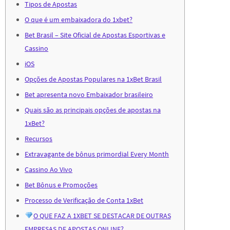
Tipos de Apostas
O que é um embaixadora do 1xbet?
Bet Brasil – Site Oficial de Apostas Esportivas e
Cassino
iOS
Opções de Apostas Populares na 1xBet Brasil
Bet apresenta novo Embaixador brasileiro
Quais são as principais opções de apostas na
1xBet?
Recursos
Extravagante de bônus primordial Every Month
Cassino Ao Vivo
Bet Bônus e Promoções
Processo de Verificação de Conta 1xBet
O QUE FAZ A 1XBET SE DESTACAR DE OUTRAS
EMPRESAS DE APOSTAS ONLINE?