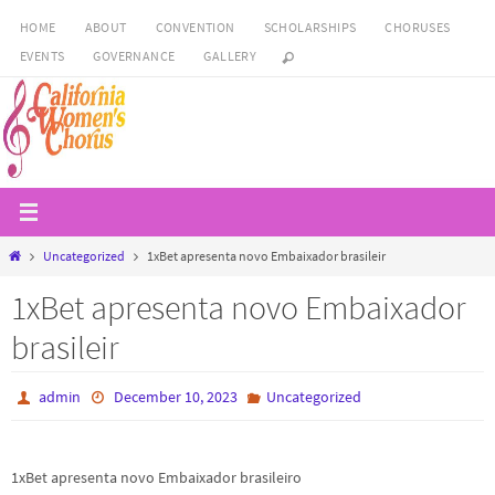
Skip
HOME
ABOUT
CONVENTION
SCHOLARSHIPS
CHORUSES
to
EVENTS
GOVERNANCE
GALLERY
content
Home
Uncategorized
1xBet apresenta novo Embaixador brasileir
1xBet apresenta novo Embaixador
brasileir
admin
December 10, 2023
Uncategorized
1xBet apresenta novo Embaixador brasileiro