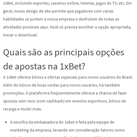
1xBet, incluindo esportes, cassinos online, loterias, jogos de TV, etc. Em
geral, nosso design de site permite que jogadores com várias
habilidades se juntem à nossa empresa e desfrutem de todas as
atividades possíveis aqui. Você só precisa escolher a opção apropriada,
iniciar o download.
Quais são as principais opções
de apostas na 1xBet?
A 1xBet oferece bônus e ofertas especiais para novos usuários do Brasil.
Além do bônus de boas-vindas para novos usuários, há também
promoções. A plataforma freqüentemente oferece a chance de fazer
apostas sem risco (com cashback) em eventos esportivos, bônus de
recarga e muito mais.
A escolha da embaixadora do 1xbet é feita pela equipe de
marketing da empresa, levando em consideração fatores como