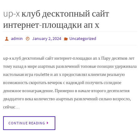
up-x клуб десктопный сайт
интернет-площадки ап х
admin
January 2, 2024
Uncategorized
up-x клуб десктопный сайт интернет-площадки ап х Пару десятков лет
тому назад в мире азартных развлечений топовые позиции удерживала
настольная игра roulette и ап х предоставлял клиентам реальную
возможность скоротать вечерок с надеждой получить солидное
денежное вознаграждение. Примерно в начале второго десятилетия
двадцатого века количество азартных развлечений сильно возросло,
сейчас…
CONTINUE READING