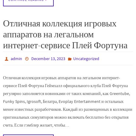
Отличная коллекция игровых
аппаратов на легальном
интернет-сервисе Плей Фортуна
admin
December 13, 2023
Uncategorized
Отличная коллекция игровых аппаратов на легальном интернет-
сервисе Плей Фортуна Геймхалл официального клуба Плей Фортуна
регулярно заполняется новинками от таких компаний, как Greentube,
Funky Spins, Igrosoft, Белатра, Evoplay Entertainment и остальных
менее известных разработчиков. Каждый из размещенных в коллекции
оригинальных симуляторов можно включать бесплатно без открытия
счета. Если гэмблер желает, чтобы…