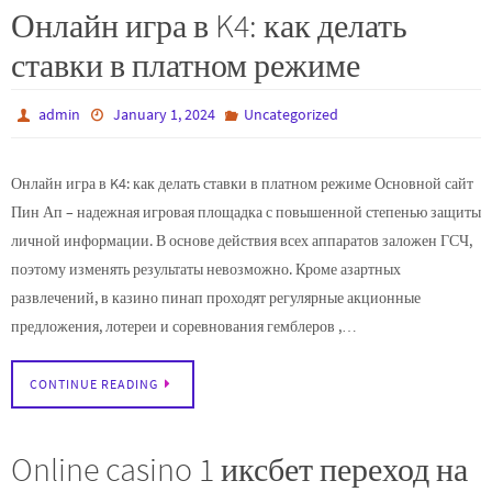
Онлайн игра в K4: как делать
ставки в платном режиме
admin
January 1, 2024
Uncategorized
Онлайн игра в K4: как делать ставки в платном режиме Основной сайт
Пин Ап – надежная игровая площадка с повышенной степенью защиты
личной информации. В основе действия всех аппаратов заложен ГСЧ,
поэтому изменять результаты невозможно. Кроме азартных
развлечений, в казино пинап проходят регулярные акционные
предложения, лотереи и соревнования гемблеров ,…
CONTINUE READING
Online casino 1 иксбет переход на