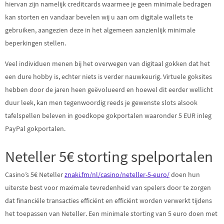
hiervan zijn namelijk creditcards waarmee je geen minimale bedragen
kan storten en vandaar bevelen wij u aan om digitale wallets te
gebruiken, aangezien deze in het algemeen aanzienlijk minimale
beperkingen stellen.
Veel individuen menen bij het overwegen van digitaal gokken dat het
een dure hobby is, echter niets is verder nauwkeurig. Virtuele goksites
hebben door de jaren heen geëvolueerd en hoewel dit eerder wellicht
duur leek, kan men tegenwoordig reeds je gewenste slots alsook
tafelspellen beleven in goedkope gokportalen waaronder 5 EUR inleg
PayPal gokportalen.
Neteller 5€ storting spelportalen
Casino’s 5€ Neteller
znaki.fm/nl/casino/neteller-5-euro/
doen hun
uiterste best voor maximale tevredenheid van spelers door te zorgen
dat financiële transacties efficiënt en efficiënt worden verwerkt tijdens
het toepassen van Neteller. Een minimale storting van 5 euro doen met