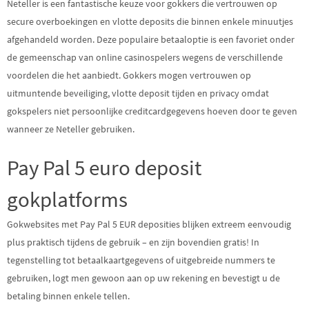
Neteller is een fantastische keuze voor gokkers die vertrouwen op
secure overboekingen en vlotte deposits die binnen enkele minuutjes
afgehandeld worden. Deze populaire betaaloptie is een favoriet onder
de gemeenschap van online casinospelers wegens de verschillende
voordelen die het aanbiedt. Gokkers mogen vertrouwen op
uitmuntende beveiliging, vlotte deposit tijden en privacy omdat
gokspelers niet persoonlijke creditcardgegevens hoeven door te geven
wanneer ze Neteller gebruiken.
Pay Pal 5 euro deposit
gokplatforms
Gokwebsites met Pay Pal 5 EUR deposities blijken extreem eenvoudig
plus praktisch tijdens de gebruik – en zijn bovendien gratis! In
tegenstelling tot betaalkaartgegevens of uitgebreide nummers te
gebruiken, logt men gewoon aan op uw rekening en bevestigt u de
betaling binnen enkele tellen.