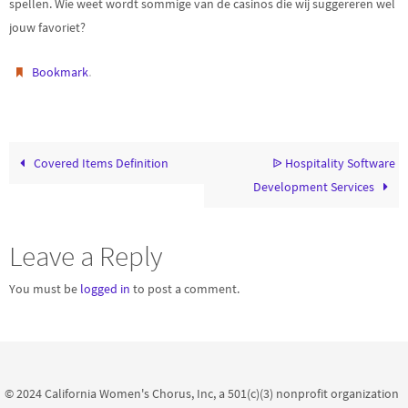
spellen. Wie weet wordt sommige van de casinos die wij suggereren wel
jouw favoriet?
.
Bookmark
Covered Items Definition
ᐉ Hospitality Software
Development Services
Leave a Reply
You must be
logged in
to post a comment.
© 2024 California Women's Chorus, Inc, a 501(c)(3) nonprofit organization