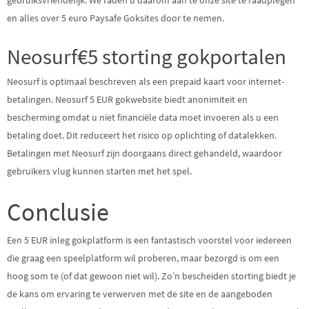
en alles over 5 euro Paysafe Goksites door te nemen.
Neosurf€5 storting gokportalen
Neosurf is optimaal beschreven als een prepaid kaart voor internet-
betalingen. Neosurf 5 EUR gokwebsite biedt anonimiteit en
bescherming omdat u niet financiële data moet invoeren als u een
betaling doet. Dit reduceert het risico op oplichting of datalekken.
Betalingen met Neosurf zijn doorgaans direct gehandeld, waardoor
gebruikers vlug kunnen starten met het spel.
Conclusie
Een 5 EUR inleg gokplatform is een fantastisch voorstel voor iedereen
die graag een speelplatform wil proberen, maar bezorgd is om een
hoog som te (of dat gewoon niet wil). Zo’n bescheiden storting biedt je
de kans om ervaring te verwerven met de site en de aangeboden