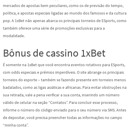
mercados de apostas bem peculiares, como os de previsão do tempo,
política, e apostas especiais ligadas ao mundo dos famosos e da cultura
pop. A 1xBet não apenas abarca os principais torneios de ESports, como
também oferece uma série de promoções exclusivas para a
modalidade.
Bônus de cassino 1xBet
É somente na 1xBet que você encontra eventos rotativos para ESports,
com odds especiais e prêmios imperdíveis. O site abrange os principais
torneios do esporte – também se fazendo presente em torneios menos
badalados, como as ligas asiáticas e africanas. Para evitar obstruções na
sua retirada, vale a pena verificar a sua conta, inserindo um número
válido de celular na seção “Contatos”. Para concluir esse processo,
informe o número do código enviado para o seu número via SMS. Antes
de depositar, você precisa preencher todas as informações no campo
“minha conta”.