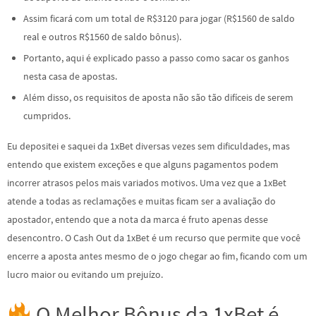
Assim ficará com um total de R$3120 para jogar (R$1560 de saldo
real e outros R$1560 de saldo bônus).
Portanto, aqui é explicado passo a passo como sacar os ganhos
nesta casa de apostas.
Além disso, os requisitos de aposta não são tão difíceis de serem
cumpridos.
Eu depositei e saquei da 1xBet diversas vezes sem dificuldades, mas
entendo que existem exceções e que alguns pagamentos podem
incorrer atrasos pelos mais variados motivos. Uma vez que a 1xBet
atende a todas as reclamações e muitas ficam ser a avaliação do
apostador, entendo que a nota da marca é fruto apenas desse
desencontro. O Cash Out da 1xBet é um recurso que permite que você
encerre a aposta antes mesmo de o jogo chegar ao fim, ficando com um
lucro maior ou evitando um prejuízo.
O Melhor Bônus da 1xBet é