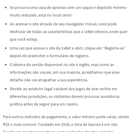
Se procura uma casa de apostas com um saque e depósito mínimo
muito reduzido, está no local certo!
Ao acessar o site através de seu navegador móvel, você pode
desfrutar de todas as características que a 1xBet oferece, onde quer
que você esteja.
Uma vez que acesse o site da 1xBet e abrir, clique em “Registre-se”
depois de preencher o formulário de registro.
O idioma da versão disponível no site é inglês, mas como as
informações são visuais, em sua maioria, acreditamos que esse
detalhe não vai atrapalhar a sua experiência.
Devido ao estatuto legal variável dos jogos de azar online em
diferentes jurisdições, os visitantes devem procurar assistência
jurídica antes de seguir para um casino.
Para outros métodos de pagamento, o valor mínimo pode variar, sendo
R$5 o mais comum. Fundado em 2016, o Dica de Aposta é um site
focado em apostas esportivas, com avaliações de sites, palpites,