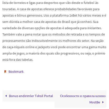
lista de torneios e ligas para desportos que vão desde o futebol às
touradas. A casa de apostas oferece probabilidades favoráveis ​​para
apostas e bônus generosos. Uso a plataforma 1xBet há vários meses e é
sem dúvida a melhor casa de apostas do Brasil que já conheci. Sua
variedade de diversas opções de apostas é adequada para iniciantes.
Também vale a pena notar que os métodos de retirada e os tempos de
processamento são indiscutivelmente os melhores do setor. Na seção
de caça-níqueis online e jackpots você pode encontrar uma gama muito
ampla de jogos, a maioria dos quais são progressivos, ou seja, o prêmio
está fora das tabelas.
.
Bookmark
Bonus endirimler Təhsil Portal
Особенности и правила казино
MostBe