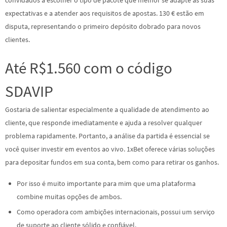
expectativas e a atender aos requisitos de apostas. 130 € estão em
disputa, representando o primeiro depósito dobrado para novos
clientes.
Até R$1.560 com o código
SDAVIP
Gostaria de salientar especialmente a qualidade de atendimento ao
cliente, que responde imediatamente e ajuda a resolver qualquer
problema rapidamente. Portanto, a análise da partida é essencial se
você quiser investir em eventos ao vivo. 1xBet oferece várias soluções
para depositar fundos em sua conta, bem como para retirar os ganhos.
Por isso é muito importante para mim que uma plataforma
combine muitas opções de ambos.
Como operadora com ambições internacionais, possui um serviço
de suporte ao cliente sólido e confiável.