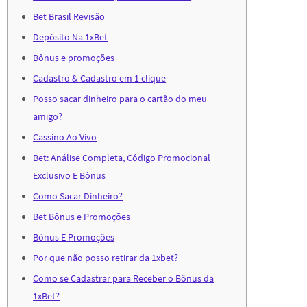
Bet Brasil Revisão
Depósito Na 1xBet
Bônus e promoções
Cadastro & Cadastro em 1 clique
Posso sacar dinheiro para o cartão do meu
amigo?
Cassino Ao Vivo
Bet: Análise Completa, Código Promocional
Exclusivo E Bônus
Como Sacar Dinheiro?
Bet Bônus e Promoções
Bônus E Promoções
Por que não posso retirar da 1xbet?
Como se Cadastrar para Receber o Bônus da
1xBet?