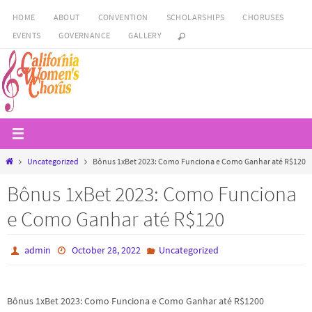
Skip
HOME
ABOUT
CONVENTION
SCHOLARSHIPS
CHORUSES
to
EVENTS
GOVERNANCE
GALLERY
content
Home
Uncategorized
Bônus 1xBet 2023: Como Funciona e Como Ganhar até R$120
Bônus 1xBet 2023: Como Funciona
e Como Ganhar até R$120
admin
October 28, 2022
Uncategorized
Bônus 1xBet 2023: Como Funciona e Como Ganhar até R$1200