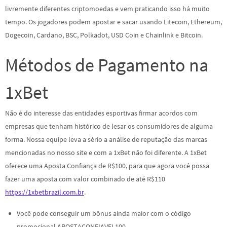
livremente diferentes criptomoedas e vem praticando isso há muito
tempo. Os jogadores podem apostar e sacar usando Litecoin, Ethereum,
Dogecoin, Cardano, BSC, Polkadot, USD Coin e Chainlink e Bitcoin.
Métodos de Pagamento na
1xBet
Não é do interesse das entidades esportivas firmar acordos com
empresas que tenham histórico de lesar os consumidores de alguma
forma. Nossa equipe leva a sério a análise de reputação das marcas
mencionadas no nosso site e com a 1xBet não foi diferente. A 1xBet
oferece uma Aposta Confiança de R$100, para que agora você possa
fazer uma aposta com valor combinado de até R$110
https://1xbetbrazil.com.br
.
Você pode conseguir um bônus ainda maior com o código
promocional APOSTACONFIAVEL100.