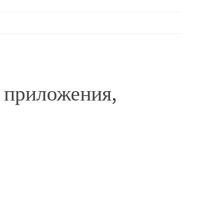
, приложения,