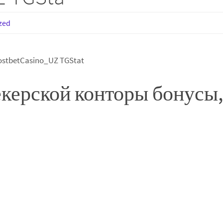
zed
ostbetCasino_UZ TGStat
екерской конторы бонусы