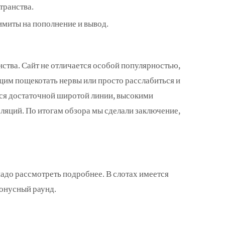
транства.
имиты на пополнение и вывод.
анства. Сайт не отличается особой популярностью,
щим пощекотать нервы или просто расслабиться и
ются достаточной широтой линии, высокими
яций. По итогам обзора мы сделали заключение,
адо рассмотреть подробнее. В слотах имеется
бонусный раунд.