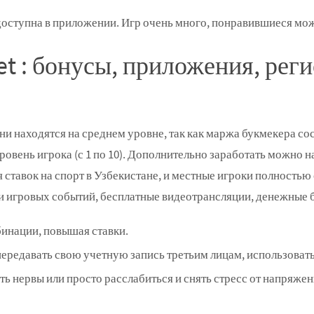
 доступна в приложении. Игр очень много, понравившиеся мож
t : бонусы, приложения, рег
и находятся на среднем уровне, так как маржа букмекера сос
уровень игрока (с 1 по 10). Дополнительно заработать можно 
ставок на спорт в Узбекистане, и местные игроки полностью
и игровых событий, бесплатные видеотрансляции, денежные б
инации, повышая ставки.
передавать свою учетную запись третьим лицам, использоват
нервы или просто расслабиться и снять стресс от напряженн