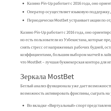
Казино Pin-Up работает с 2016 года, оно орие
Оператор осуществляет языковую поддержку, 
Периодически Mostbet устраивает акции по от
Казино Pin-Up работает с 2016 года, оно ориентир
но есть пользователи из Узбекистана, которые п
снять стресс от напряженных рабочих будней, ост
коэффициентами, большим выбором матчей в лайв
что MostBet – лучшая букмекерская контора для 
Зеркала MostBet
Беглый анализ функционала уже дает возможность
возможность активировать фриспины, сыграть на 
Во вкладке «Виртуальный» спорт представлены 