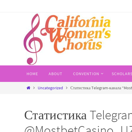
Skip
to
content
Skip
HOME
ABOUT
CONVENTION
SCHOLARS
to
content
Home
Uncategorized
Статистика Telegram-канала “Mos
Статистика Telegra
@MostbetCasino_U