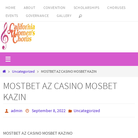
Skip
HOME
ABOUT
CONVENTION
SCHOLARSHIPS
CHORUSES
to
EVENTS
GOVERNANCE
GALLERY
content
Home
Uncategorized
MOSTBET AZ CASINO MOSBET KAZIN
MOSTBET AZ CASINO MOSBET
KAZIN
admin
September 8, 2022
Uncategorized
MOSTBET AZ CASINO MOSBET KAZINO