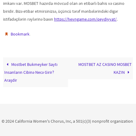
imkanı var. MOSBET hazırda mövcud olan ən etibarlı bahis və casino
biridir. Bizə etibar etmirsinizsə, üçüncü tərəf mənbələrindəki digər
istifadəçilərin rəylərinə baxın
https://hevngame.com/qeydiyyat/
.
.
Bookmark
Mostbet Bukmeyker Saytı
MOSTBET AZ CASINO MOSBET
Insanların Cibinə Necə Girir?
KAZIN
Araşdir
© 2024 California Women's Chorus, Inc, a 501(c)(3) nonprofit organization