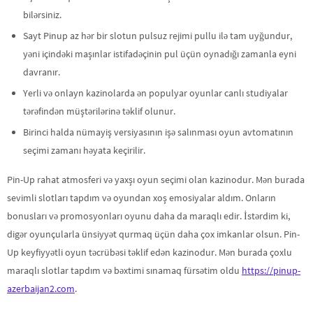
bilərsiniz.
Sayt Pinup az hər bir slotun pulsuz rejimi pullu ilə tam uyğundur,
yəni içindəki maşınlar istifadəçinin pul üçün oynadığı zamanla eyni
davranır.
Yerli və onlayn kazinolarda ən populyar oyunlar canlı studiyalar
tərəfindən müştərilərinə təklif olunur.
Birinci halda nümayiş versiyasının işə salınması oyun avtomatının
seçimi zamanı həyata keçirilir.
Pin-Up rahat atmosferi və yaxşı oyun seçimi olan kazinodur. Mən burada
sevimli slotları tapdım və oyundan xoş emosiyalar aldım. Onların
bonusları və promosyonları oyunu daha da maraqlı edir. İstərdim ki,
digər oyunçularla ünsiyyət qurmaq üçün daha çox imkanlar olsun. Pin-
Up keyfiyyətli oyun təcrübəsi təklif edən kazinodur. Mən burada çoxlu
maraqlı slotlar tapdım və bəxtimi sınamaq fürsətim oldu
https://pinup-
azerbaijan2.com
.