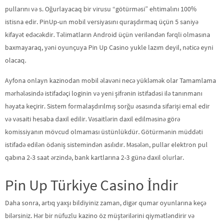
pullarını və s. Oğurlayacaq bir virusu “götürməsi” ehtimalını 100%
istisna edir. PinUp-un mobil versiyasını quraşdırmaq üçün 5 saniyə
kifayət edəcəkdir. Təlimatların Android üçün veriləndən fərqli olmasına
baxmayaraq, yəni oyunçuya Pin Up Casino yukle lazım deyil, nəticə eyni
olacaq.
Ayfona onlayn kazinodan mobil əlavəni necə yükləmək olar Tamamlama
mərhələsində istifadəçi loginin və yeni şifrənin istifadəsi ilə tanınmanı
həyata keçirir. Sistem formalaşdırılmış sorğu əsasında sifarişi emal edir
və vəsaiti hesaba daxil edilir. Vəsaitlərin daxil edilməsinə görə
komissiyanın mövcud olmaması üstünlükdür. Götürmənin müddəti
istifadə edilən ödəniş sistemindən asılıdır. Məsələn, pullar elektron pul
qabına 2-3 saat ərzində, bank kartlarına 2-3 günə daxil olurlar.
Pin Up Türkiye Casino İndir
Daha sonra, artıq yaxşı bildiyiniz zaman, digər qumar oyunlarına keçə
bilərsiniz. Hər bir nüfuzlu kazino öz müştərilərini qiymətləndirir və