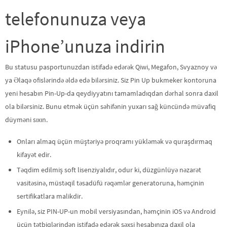
telefonunuza veya
iPhone’unuza indirin
Bu statusu pasportunuzdan istifadə edərək Qiwi, Megafon, Svyaznoy və
ya Əlaqə ofislərində əldə edə bilərsiniz. Siz Pin Up bukmeker kontoruna
yeni hesabın Pin-Up-da qeydiyyatını tamamladıqdan dərhal sonra daxil
ola bilərsiniz. Bunu etmək üçün səhifənin yuxarı sağ küncündə müvafiq
düyməni sıxın.
Onları almaq üçün müştəriyə proqramı yükləmək və quraşdırmaq
kifayət edir.
Təqdim edilmiş soft lisenziyalıdır, odur ki, düzgünlüyə nəzarət
vasitəsinə, müstəqil təsadüfü rəqəmlər generatoruna, həmçinin
sertifikatlara malikdir.
Eynilə, siz PIN-UP-un mobil versiyasından, həmçinin iOS və Android
üçün tətbiqlərindən istifadə edərək şəxsi hesabınıza daxil ola