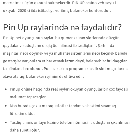
mərc etmək üçün qanuni bukmekerdir. PIN-UP casino veb-saytı 1
oktyabr 2020-ci ildə istifadəyə verilmiş bukmeker kontorudur.
Pin Up rəylərində nə faydalıdır?
Pin Up bet oyunçunun rəyləri bu qumar zalının slotlarında düzgün
qaydalar və uduşların dəqiq ödənilməsi ilə təsdiqlənir. Şərhlərdə
maşınları necə döymək və ya mühafizə sistemlərini necə keçmək barədə
göstərişlər var, onlara etibar etmək lazım deyil, belə şərhlər fırıldaqçılar
tərəfindən dərc olunur. Pulsuz kazino proqramı klassik slot maşınlarına
əlavə olaraq, bukmeker rejimini də ehtiva edir.
Pinup online haqqında real rəyləri oxuyan oyunçular bir çox faydalı
məlumat tapacaqlar.
Mən burada çoxlu maraqlı slotlar tapdım və bəxtimi sınamaq
fürsətim oldu.
Təsdiqlənmiş onlayn kazino telefon nömrəsi ilə uduşların çıxarılması
daha sürətli olur.