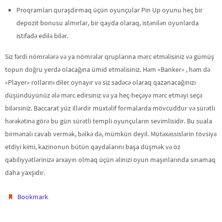
Proqramları quraşdırmaq üçün oyunçular Pin Up oyunu heç bir
depozit bonusu almırlar, bir qayda olaraq, istənilən oyunlarda
istifadə edilə bilər.
Siz fərdi nömrələrə və ya nömrələr qruplarına mərc etməlisiniz və gümüş
topun doğru yerdə olacağına ümid etməlisiniz. Həm «Banker» , həm də
«Player» rollarını diler oynayır və siz sadəcə olaraq qazanacağınızı
düşündüyünüz ələ mərc edirsiniz və ya heç-heçəyə mərc etməyi seçə
bilərsiniz. Baccarat yüz illərdir müxtəlif formalarda mövcuddur və sürətli
hərəkətinə görə bu gün sürətli templi oyunçuların sevimlisidir. Bu suala
birmənalı cavab vermək, bəlkə də, mümkün deyil. Mütəxəssislərin tövsiyə
etdiyi kimi, kazinonun bütün qaydalarını başa düşmək və öz
qabiliyyətlərinizə arxayın olmaq üçün əlinizi oyun maşınlarında sınamaq
daha yaxşıdır.
.
Bookmark