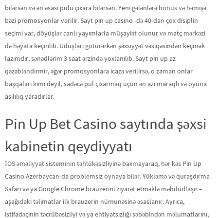
bilərsən və ən əsası pulu çıxara bilərsən. Yeni gələnlərə bonus və həmişə
bəzi promosyonlar verilir. Sayt pin up casino -də 40-dan çox disiplin
seçimi var, döyüşlər canlı yayımlarla müşayiət olunur və matç mərkəzi
də həyata keçirilib. Uduşları götürərkən şəxsiyyət vəsiqəsindən keçmək
lazımdır, sənədlərim 3 saat ərzində yoxlanılıb. Sayt pin up az
qəzəbləndirmir, əgər promosyonlara icazə verilirsə, o zaman onlar
başqaları kimi deyil, sadəcə pul çıxarmaq üçün ən azı maraqlı və oyuna
asılılıq yaradırlar.
Pin Up Bet Casino saytında şəxsi
kabinetin qeydiyyatı
İOS əməliyyat sisteminin təhlükəsizliyinə baxmayaraq, hər kəs Pin Up
Casino Azerbaycan-da problemsiz oynaya bilər. Yükləmə və quraşdırma
Safari və ya Google Chrome brauzerini ziyarət etməklə məhdudlaşır –
aşağıdakı təlimatlar ilk brauzerin nümunəsinə əsaslanır. Ayrıca,
istifadəçinin təcrübəsizliyi və ya ehtiyatsızlığı səbəbindən məlumatlarını,