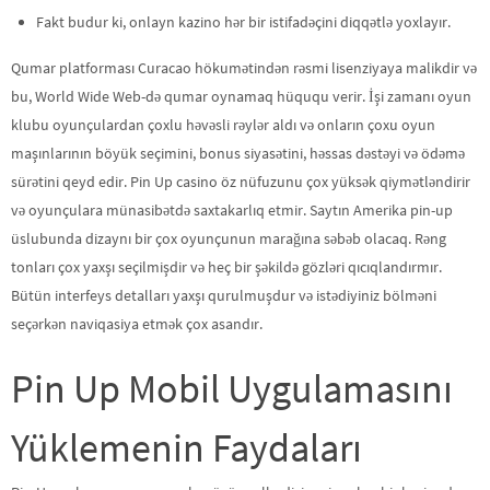
Fakt budur ki, onlayn kazino hər bir istifadəçini diqqətlə yoxlayır.
Qumar platforması Curacao hökumətindən rəsmi lisenziyaya malikdir və
bu, World Wide Web-də qumar oynamaq hüququ verir. İşi zamanı oyun
klubu oyunçulardan çoxlu həvəsli rəylər aldı və onların çoxu oyun
maşınlarının böyük seçimini, bonus siyasətini, həssas dəstəyi və ödəmə
sürətini qeyd edir. Pin Up casino öz nüfuzunu çox yüksək qiymətləndirir
və oyunçulara münasibətdə saxtakarlıq etmir. Saytın Amerika pin-up
üslubunda dizaynı bir çox oyunçunun marağına səbəb olacaq. Rəng
tonları çox yaxşı seçilmişdir və heç bir şəkildə gözləri qıcıqlandırmır.
Bütün interfeys detalları yaxşı qurulmuşdur və istədiyiniz bölməni
seçərkən naviqasiya etmək çox asandır.
Pin Up Mobil Uygulamasını
Yüklemenin Faydaları