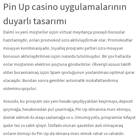
Pin Up casino uygulamalarının
duyarlı tasarımı
Dai̇mi̇ və yeni̇ müştəri̇lər üçün vi̇rtual meydança çoxsayli bonuslar
hazirlamişdir, onları promokod üzrə akti̇vləşdi̇rmək olar. Promokodlar
müəyyən kombinasiyadır, loyallıq proqramı şərtləri üzrə müəyyən
bonusun aktivləşdirilməsi üçün nəzərdə tutulmuşdur. Bir çox hallarda
onlar müştərinin elektron poçtuna göndərilirlər. Əlverişli xüsusi təklifi
əldən buraxmamaq üçün Spam qovluğunun yoxlanılması optimal qərar
olacaqdır. Bundan sonra gembler avtomatik mükafatlandırma
sisteminə qoşulur.
Xüsusilə, bu proqram sizə yeni hesabı qeydiyyatdan keçirməyə, depozit
qoymağa, hesabınızdan pul çıxarmağa, Pin Up idmanına mərc etməyə,
dəstək xidməti ilə əlaqə saxlamağa və s. Ümumiyyətlə, proqramlar kifayət
qədər tez və sabit işləyir. İstifadə olunan qacetdən asılı olmayaraq
onların köməyi ilə Pin Up-da idmana mərc etmək rahat və rahatdır.