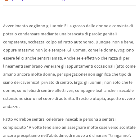
Avvenimento vogliono gli uomini? La grosso delle donne e convinta di
poterlo condensare mediante una brancata di parole: genitali
competente, ricchezza, colpo ed rutto autonomo. Dunque. non e bene,
oppure massimo non lo e sempre. Gli uomini, come le donne, vogliono
essere felici anche sentirsi amati. Anche se e effettivo che razza di per
lineamenti sembrano venerare gli appuntamenti occasionali (atto come
amano ancora molte donne, per spiegazione) non significa che tipo di
siano dei cavernicoli privato di centro. Ergo: gli uomini, non solo che le
donne, sono felici di sentire affetti veri, compagne leali anche insecable
estensione sicuro nel cuore di autorita. Il resto e utopia, aspetto ovvero
andazzo.
Fatto vorrebbe sentirsi celebrare insecable persona a sentirsi
compiaciuto? A volte tendiamo an assegnare molte cose verso scontate
ancora precipitiamo nell’abitudine, di nuovo a dichiarare “ti inganno”.