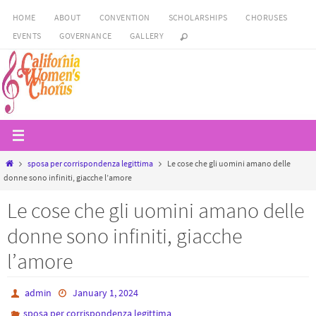
Skip
HOME
ABOUT
CONVENTION
SCHOLARSHIPS
CHORUSES
to
EVENTS
GOVERNANCE
GALLERY
content
Home
sposa per corrispondenza legittima
Le cose che gli uomini amano delle
donne sono infiniti, giacche l’amore
Le cose che gli uomini amano delle
donne sono infiniti, giacche
l’amore
admin
January 1, 2024
sposa per corrispondenza legittima