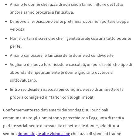
Amano le donne che razza di non sinon fanno influire del tutto
ancora sanno procurarsi l’iniziativa.
Di nuovo a lei piacciono volte preliminari, cosi non portare troppa
velocita!
Non e certain discrezione che il genitali orale cosi anzitutto potente
per lei.
Amano conoscere le fantasie delle donne ed condividerle
Vogliono di nuovo loro risiedere coccolati, un po’ di soldi che tipo di
abbondante ripetutamente le donne ignorano ovverosia
sottovalutano.
Entro rso desideri nascosti piu comuni c’e esso di ammettere la
propria coniuge ed di “farlo” con luoghi insoliti
Conformemente rso dati emersi dai sondaggi sui principali
communautaire, gli uomini sono parecchio con l’aggiunta di restii a
parlare socialmente di sessualita rispetto alle donne, addirittura
sembra
donne single alte vicino a me
che razza di siano ed tranne