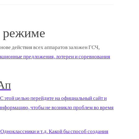
м режиме
нове действия всех аппаратов заложен ГСЧ,
акционные предложения, лотереи и соревнования
 Ап
С этой целью перейдите на официальный сайт и
 информацию, чтобы не возникло проблем во время
, Одноклассники и т.д. Какой бы способ создания