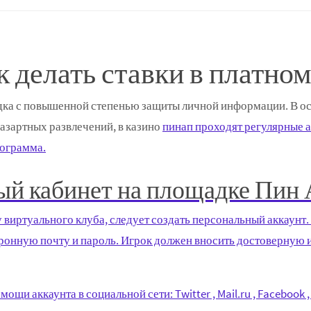
ак делать ставки в платно
дка с повышенной степенью защиты личной информации. В ос
азартных развлечений, в казино
пинап проходят регулярные 
рограмма.
ный кабинет на площадке Пин
виртуального клуба, следует создать персональный аккаунт. 
тронную почту и пароль. Игрок должен вносить достоверную
щи аккаунта в социальной сети: Twitter , Mail.ru , Facebook 