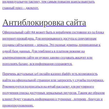
индивидуальную тактику, тем самым повысив шансы выиграть
главный приз – джекпот.
Антиблокировка сайта
Официальный сайт K4 может быть в нерабочем состоянии из-за блока
интернет-провайдера. Для непрерывного доступа к симуляторам
созданы сайты-копии – зеркала. Это разные домены, привязанные к
одной базе данных. Для гемблинга в платном режиме на
альтернативном сайте не нужно заново создавать аккаунт или
пополнять баланс, вся информация сохраняется.
Перечень актуальных url онлайн-казино daddy есть возможность
найти на официальной странице или запросить у службы поддержки.
Рекомендуется подписаться на email-рассылку для регулярного
получения списка доступных зеркальных ресурсов. Таким же образом
клиент будет узнавать информацию о турнирах , лотереях , бонусах и
промопредложениях.