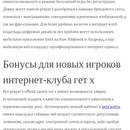
имеют возможность в режиме бесплатной игры без регистрации.
Демки могут помочь player’s разобраться в начинке брендового слота,
освоиться с выигрышными совпадениями идентичных изображений, а
так же фри-спинами. Для более удобных визитов в интернет-клуб
владельцы цифровых девайсов без проблем могут использовать
мобильное приложение GetX на базе Айфонов и Андроид, а еще
мобильную веб-площадку сертифицированного интернет-сервиса.
Бонусы для новых игроков
интернет-клуба гет х
Все player’s official casino гет х имеют возможность забрать
встречающий подарок в качестве альтернативного начисления к
первоначальному депу. Активировать личный кабинет в
getx войти
имеют шансы все геймеры, чей возраст соответствует допустимым
значениям, указав адрес электронной почты и пароль, либо пройдя
авторизацию двумя кликами через аккаунт в предложенной соцсети.