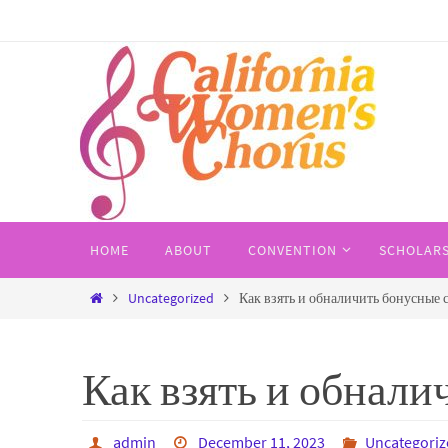
Skip
to
content
Skip
HOME
ABOUT
CONVENTION
SCHOLARS
to
content
Home
Uncategorized
Как взять и обналичить бонусные 
Как взять и обнали
admin
December 11, 2023
Uncategori