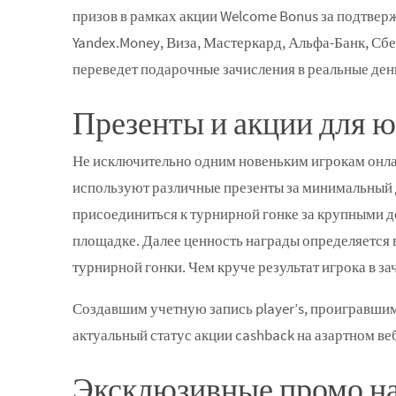
призов в рамках акции Welcome Bonus за подтвер
Yandex.Money, Виза, Мастеркард, Альфа-Банк, Сбе
переведет подарочные зачисления в реальные ден
Презенты и акции для 
Не исключительно одним новеньким игрокам онлай
используют различные презенты за минимальный 
присоединиться к турнирной гонке за крупными д
площадке. Далее ценность награды определяется 
турнирной гонки. Чем круче результат игрока в за
Создавшим учетную запись player’s, проигравшим
актуальный статус акции cashback на азартном ве
Эксклюзивные промо на