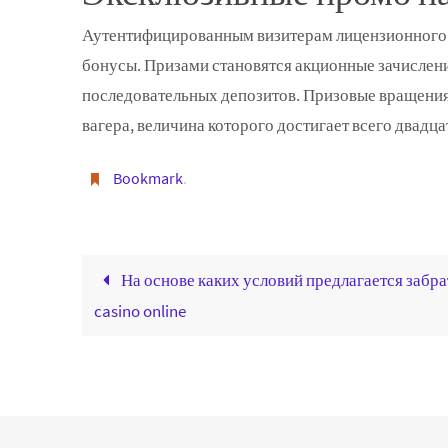
Аутентифицированным визитерам лицензионного о
бонусы. Призами становятся акционные зачисления
последовательных депозитов. Призовые вращения
вагера, величина которого достигает всего двадца
Bookmark
.
На основе каких условий предлагается забрат
casino online