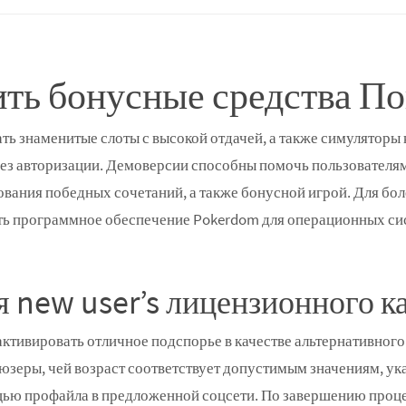
ить бонусные средства П
ть знаменитые слоты с высокой отдачей, а также симуляторы 
ез авторизации. Демоверсии способны помочь пользователям
ования победных сочетаний, а также бонусной игрой. Для бол
ть программное обеспечение Pokerdom для операционных сис
 new user’s лицензионного 
активировать отличное подспорье в качестве альтернативног
юзеры, чей возраст соответствует допустимым значениям, ука
ью профайла в предложенной соцсети. По завершению проце