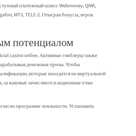
доступный платежный шлюз: Webmoney, QIWI,
afon, MTS, TELE-2. Отыграв бонусы, игрок
вым потенциалом
ial casino online. Активные гэмблеры также
зарабатывая денежные призы. Чтобы
валификации, которые находятся на виртуальной
, за каковые зачисляются акционные очки
огласно программе лояльности. Установить