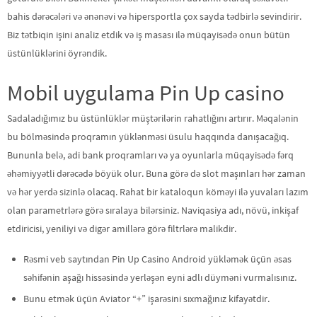
bahis dərəcələri və ənənəvi və hipersportla çox sayda tədbirlə sevindirir.
Biz tətbiqin işini analiz etdik və iş masası ilə müqayisədə onun bütün
üstünlüklərini öyrəndik.
Mobil uygulama Pin Up casino
Sadaladığımız bu üstünlüklər müştərilərin rahatlığını artırır. Məqalənin
bu bölməsində proqramın yüklənməsi üsulu haqqında danışacağıq.
Bununla belə, adi bank proqramları və ya oyunlarla müqayisədə fərq
əhəmiyyətli dərəcədə böyük olur. Buna görə də slot maşınları hər zaman
və hər yerdə sizinlə olacaq. Rahat bir kataloqun köməyi ilə yuvaları lazım
olan parametrlərə görə sıralaya bilərsiniz. Naviqasiya adı, növü, inkişaf
etdiricisi, yeniliyi və digər amillərə görə filtrlərə malikdir.
Rəsmi veb saytından Pin Up Casino Android yükləmək üçün əsas
səhifənin aşağı hissəsində yerləşən eyni adlı düyməni vurmalısınız.
Bunu etmək üçün Aviator “+” işarəsini sıxmağınız kifayətdir.