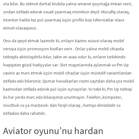
ola bilər. Bu xidmət dərhal klubda yalnız əmanət qoymağa imkan verir,
ondan istifadə edərək vəsait çıxarmaq mümkün deyil. Müvafiq olaraq,
istənilən halda tez pul çıxarmaq üçün profilə bəzi təfərrüatlar əlavə
etməli olacaqsınız .
Onu da qeyd etmək lazımdır ki, onlayn kazino xüsusi olaraq mobil
versiya üçün promosyon kodları verir . Onlar yalnız mobil cihazda
tətbiqdə aktivləşdirilə bilər, lakin ən əsası odur ki, onların tərkibində
həqiqətən gözəl hədiyyələr var. Slot maşınlarında əylənmək və Pin Up
casino az mərc etmək üçün mobil cihazlar üçün müxtəlif variantlardan
istifadə edə bilərsiniz. Qumar həvəskarları rəsmi saytdan daha çox mobil
kazinodan istifadə edərək pul üçün oynayırlar. Və təbii ki, Pin Up tətbiqi
ilə hər yerdə mərc edə biləcəyinizi unutmayın. Telefon, kompüter,
noutbuk və ya macbook- dan fərqli olaraq , həmişə əlinizdədir və
istifadəsi daha rahatdır.
Aviator oyunu’nu hardan