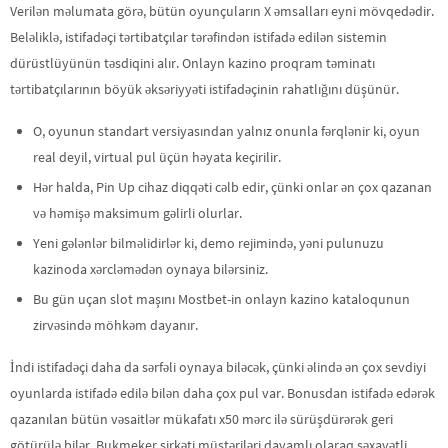
Verilən məlumata görə, bütün oyunçuların X əmsalları eyni mövqedədir.
Beləliklə, istifadəçi tərtibatçılar tərəfindən istifadə edilən sistemin
dürüstlüyünün təsdiqini alır. Onlayn kazino proqram təminatı
tərtibatçılarının böyük əksəriyyəti istifadəçinin rahatlığını düşünür.
O, oyunun standart versiyasından yalnız onunla fərqlənir ki, oyun
real deyil, virtual pul üçün həyata keçirilir.
Hər halda, Pin Up cihaz diqqəti cəlb edir, çünki onlar ən çox qazanan
və həmişə maksimum gəlirli olurlar.
Yeni gələnlər bilməlidirlər ki, demo rejimində, yəni pulunuzu
kazinoda xərcləmədən oynaya bilərsiniz.
Bu gün uçan slot maşını Mostbet-in onlayn kazino kataloqunun
zirvəsində möhkəm dayanır.
İndi istifadəçi daha da sərfəli oynaya biləcək, çünki əlində ən çox sevdiyi
oyunlarda istifadə edilə bilən daha çox pul var. Bonusdan istifadə edərək
qazanılan bütün vəsaitlər mükafatı x50 mərc ilə sürüşdürərək geri
götürülə bilər. Bukmeker şirkəti müştəriləri davamlı olaraq səxavətli