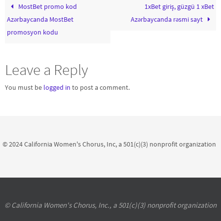
MostBet promo kod
1xBet giriş, güzgü 1 xBet
Azərbaycanda MostBet
Azərbaycanda rəsmi sayt
promosyon kodu
Leave a Reply
You must be
logged in
to post a comment.
© 2024 California Women's Chorus, Inc, a 501(c)(3) nonprofit organization
© California Women's Chorus, Inc., a 501(c)(3) nonprofit organization