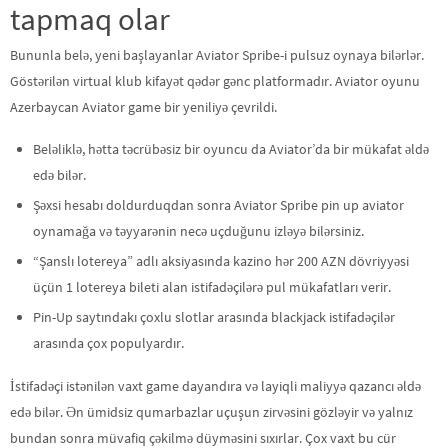
tapmaq olar
Bununla belə, yeni başlayanlar Aviator Spribe-i pulsuz oynaya bilərlər.
Göstərilən virtual klub kifayət qədər gənc platformadır. Aviator oyunu
Azerbaycan Aviator game bir yeniliyə çevrildi.
Beləliklə, hətta təcrübəsiz bir oyuncu da Aviator’da bir mükafat əldə
edə bilər.
Şəxsi hesabı doldurduqdan sonra Aviator Spribe pin up aviator
oynamağa və təyyarənin necə uçduğunu izləyə bilərsiniz.
“Şanslı lotereya” adlı aksiyasında kazino hər 200 AZN dövriyyəsi
üçün 1 lotereya bileti alan istifadəçilərə pul mükafatları verir.
Pin-Up saytındakı çoxlu slotlar arasında blackjack istifadəçilər
arasında çox populyardır.
İstifadəçi istənilən vaxt game dayandıra və layiqli maliyyə qazancı əldə
edə bilər. Ən ümidsiz qumarbazlar uçuşun zirvəsini gözləyir və yalnız
bundan sonra müvafiq çəkilmə düyməsini sıxırlar. Çox vaxt bu cür