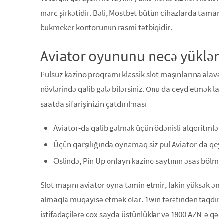
mərc şirkətidir. Bəli, Mostbet bütün cihazlarda tamam
bukmeker kontorunun rəsmi tətbiqidir.
Aviator oyununu necə yüklə
Pulsuz kazino proqramı klassik slot maşınlarına əlav
növlərində qalib gələ bilərsiniz. Onu da qeyd etmək la
saatda sifarişinizin çatdırılması
Aviator-da qalib gəlmək üçün ödənişli alqoritml
Üçün qarşılığında oynamaq siz pul Aviator-da qey
Əslində, Pin Up onlayn kazino saytının əsas bölm
Slot maşını aviator oyna təmin etmir, lakin yüksək əms
almaqla müqayisə etmək olar. 1win tərəfindən təqdim
istifadəçilərə çox sayda üstünlüklər və 1800 AZN-ə qə