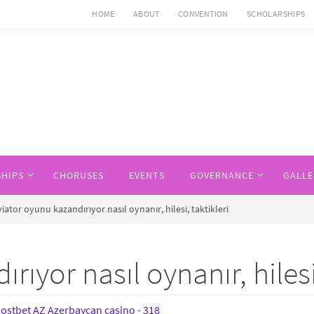
HOME
ABOUT
CONVENTION
SCHOLARSHIPS
HIPS
CHORUSES
EVENTS
GOVERNANCE
GALLE
iator oyunu kazandırıyor nasıl oynanır, hilesi, taktikleri
ıyor nasıl oynanır, hilesi,
ostbet AZ Azerbaycan casino - 318