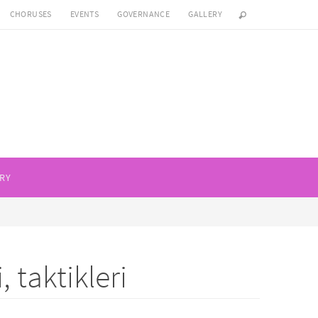
CHORUSES
EVENTS
GOVERNANCE
GALLERY
RY
 taktikleri