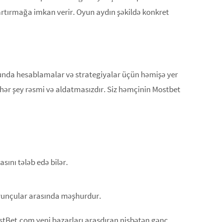
artırmağa imkan verir. Oyun aydın şəkildə konkret
yunda hesablamalar və strategiyalar üçün həmişə yer
ir, hər şey rəsmi və aldatmasızdır. Siz həmçinin Mostbet
sını tələb edə bilər.
oyunçular arasında məşhurdur.
MostBet.com yeni bazarları araşdıran nisbətən gənc