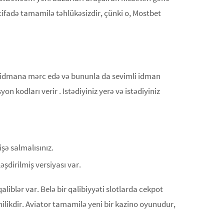
tifadə tamamilə təhlükəsizdir, çünki o, Mostbet
də idmana mərc edə və bununla da sevimli idman
 kodları verir . Istədiyiniz yerə və istədiyiniz
şə salmalısınız.
şdirilmiş versiyası var.
liblər var. Belə bir qalibiyyəti slotlarda cekpot
likdir. Aviator tamamilə yeni bir kazino oyunudur,