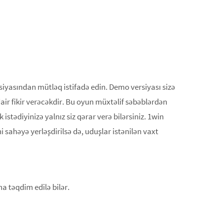
iyasından mütləq istifadə edin. Demo versiyası sizə
r fikir verəcəkdir. Bu oyun müxtəlif səbəblərdən
tədiyinizə yalnız siz qərar verə bilərsiniz. 1win
ahəyə yerləşdirilsə də, uduşlar istənilən vaxt
a təqdim edilə bilər.