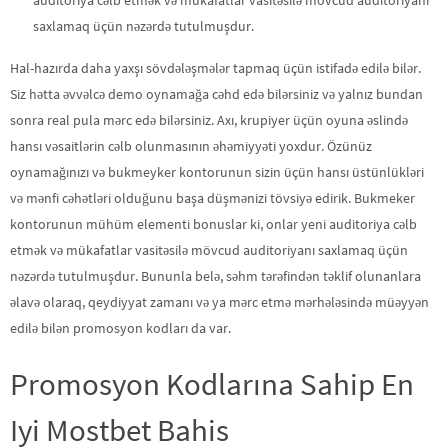
saxlamaq üçün nəzərdə tutulmuşdur.
Hal-hazırda daha yaxşı sövdələşmələr tapmaq üçün istifadə edilə bilər.
Siz hətta əvvəlcə demo oynamağa cəhd edə bilərsiniz və yalnız bundan
sonra real pula mərc edə bilərsiniz. Axı, krupiyer üçün oyuna əslində
hansı vəsaitlərin cəlb olunmasının əhəmiyyəti yoxdur. Özünüz
oynamağınızı və bukmeyker kontorunun sizin üçün hansı üstünlükləri
və mənfi cəhətləri olduğunu başa düşmənizi tövsiyə edirik. Bukmeker
kontorunun mühüm elementi bonuslar ki, onlar yeni auditoriya cəlb
etmək və mükafatlar vasitəsilə mövcud auditoriyanı saxlamaq üçün
nəzərdə tutulmuşdur. Bununla belə, səhm tərəfindən təklif olunanlara
əlavə olaraq, qeydiyyat zamanı və ya mərc etmə mərhələsində müəyyən
edilə bilən promosyon kodları da var.
Promosyon Kodlarına Sahip En
Iyi Mostbet Bahis