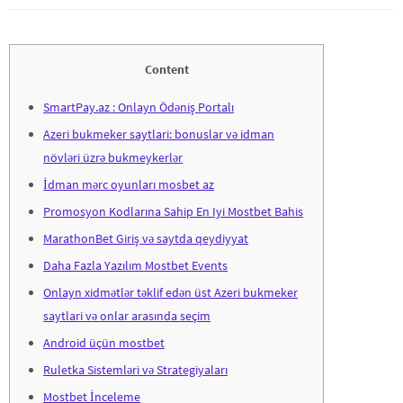
Content
SmartPay.az : Onlayn Ödəniş Portalı
Azeri bukmeker saytlari: bonuslar və idman
növləri üzrə bukmeykerlər
İdman mərc oyunları mosbet az
Promosyon Kodlarına Sahip En Iyi Mostbet Bahis
MarathonBet Giriş və saytda qeydiyyat
Daha Fazla Yazılım Mostbet Events
Onlayn xidmətlər təklif edən üst Azeri bukmeker
saytlari və onlar arasında seçim
Android üçün mostbet
Ruletka Sistemləri və Strategiyaları
Mostbet İnceleme