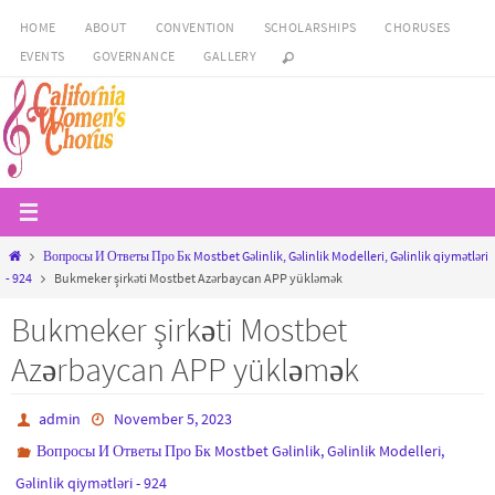
Skip
HOME
ABOUT
CONVENTION
SCHOLARSHIPS
CHORUSES
to
EVENTS
GOVERNANCE
GALLERY
content
Home
Вопросы И Ответы Про Бк Mostbet Gəlinlik, Gəlinlik Modelleri, Gəlinlik qiymətləri
- 924
Bukmeker şirkəti Mostbet Azərbaycan APP yükləmək
Bukmeker şirkəti Mostbet
Azərbaycan APP yükləmək
admin
November 5, 2023
Вопросы И Ответы Про Бк Mostbet Gəlinlik, Gəlinlik Modelleri,
Gəlinlik qiymətləri - 924