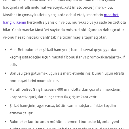
haqqında ətraflı məlumat verəcəyik. Xətt (matç öncəsi) mərc – bu,
Mostbet-in çoxsaylı atletik yarışlarda qəbul etdiyi mərclərin
mostbet
hangi ülkenin
hərtərəfli siyahısıdır və bu, mürəkkəb və ya sadə bir xətt ola
bilər. Canlı mərclər MostBet saytında mövcud olduğundan daha çoxdur
və onu hesabınızdakı ‘Canlı’ tabına toxunmaqla tapmaq olar.
MostBet bukmeker şirkəti həm yeni, həm də əvvəl qeydiyyatdan
keçmiş istifadəçilər üçün müxtəlif bonuslar və promo-aksiyalar təklif
edir.
Bonusu geri götürmək üçün siz mərc etməlisiniz, bunun üçün ətraflı
bonus şərtlərini oxumalısınız.
MarathonBet Giriş hissəsinə 400 min dollardan çox olan mərclərin,
korporativ qurğuların inşaatçısı ilə giriş imkanı verir.
Şirkət həmçinin, əgər varsa, bütün canlı matçlara linklər təqdim
etməyə çalışır.
Bukmeker kontorunun mühüm elementi bonuslar ki, onlar yeni
auditoriya cəlb etmək və mükafatlar vasitəsilə mövcud auditoriyanı