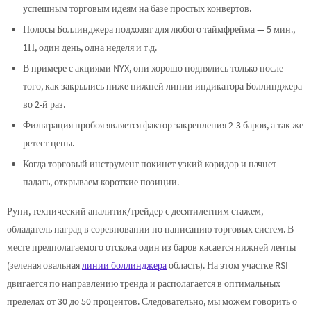
успешным торговым идеям на базе простых конвертов.
Полосы Боллинджера подходят для любого таймфрейма — 5 мин.,
1Н, один день, одна неделя и т.д.
В примере с акциями NYX, они хорошо поднялись только после
того, как закрылись ниже нижней линии индикатора Боллинджера
во 2-й раз.
Фильтрация пробоя является фактор закрепления 2-3 баров, а так же
ретест цены.
Когда торговый инструмент покинет узкий коридор и начнет
падать, открываем короткие позиции.
Руни, технический аналитик/трейдер с десятилетним стажем,
обладатель наград в соревновании по написанию торговых систем. В
месте предполагаемого отскока один из баров касается нижней ленты
(зеленая овальная
линии боллинджера
область). На этом участке RSI
двигается по направлению тренда и располагается в оптимальных
пределах от 30 до 50 процентов. Следовательно, мы можем говорить о