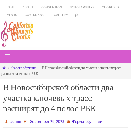
Skip
HOME
ABOUT
CONVENTION
SCHOLARSHIPS
CHORUSES
to
EVENTS
GOVERNANCE
GALLERY
content
Home
Форекс обучение
В Новосибирской области два участка ключевых трасс
расширят до 4 полос РБК
В Новосибирской области два
участка ключевых трасс
расширят до 4 полос РБК
admin
September 29, 2023
Форекс обучение