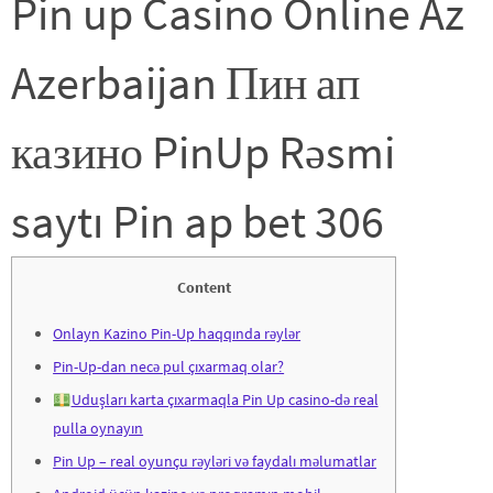
Pin up Casino Online Az
Azerbaijan Пин ап
казино PinUp Rəsmi
saytı Pin ap bet 306
Content
Onlayn Kazino Pin-Up haqqında rəylər
Pin-Up-dan necə pul çıxarmaq olar?
Uduşları karta çıxarmaqla Pin Up casino-də real
pulla oynayın
Pin Up – real oyunçu rəyləri və faydalı məlumatlar