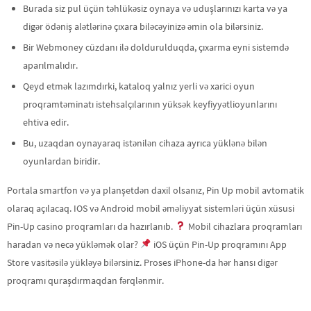
Burada siz pul üçün təhlükəsiz oynaya və uduşlarınızı karta və ya
digər ödəniş alətlərinə çıxara biləcəyinizə əmin ola bilərsiniz.
Bir Webmoney cüzdanı ilə doldurulduqda, çıxarma eyni sistemdə
aparılmalıdır.
Qeyd etmək lazımdırki, kataloq yalnız yerli və xarici oyun
proqramtəminatı istehsalçılarının yüksək keyfiyyətlioyunlarını
ehtiva edir.
Bu, uzaqdan oynayaraq istənilən cihaza ayrıca yüklənə bilən
oyunlardan biridir.
Portala smartfon və ya planşetdən daxil olsanız, Pin Up mobil avtomatik
olaraq açılacaq. IOS və Android mobil əməliyyat sistemləri üçün xüsusi
Pin-Up casino proqramları da hazırlanıb.
Mobil cihazlara proqramları
haradan və necə yükləmək olar?
iOS üçün Pin-Up proqramını App
Store vasitəsilə yükləyə bilərsiniz. Proses iPhone-da hər hansı digər
proqramı quraşdırmaqdan fərqlənmir.