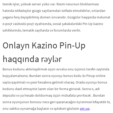
texniki işlər, yüksək server yükü var. Rəsmi resursun bloklanması
halında istifadəçilər güzgü saytlarından istifadə etməlidirlər, onlardan
yeganə fərq dəyişdirilmiş domen ünvanıdır. Güzgülər haqqında məlumat
e-poçt vasitəsilə poçt siyahısında, sosial şəbəkələrdəki Pin-Up kazino
səhifələrində, tematik saytlarda və forumlarda verilir.
Onlayn Kazino Pin-Up
haqqında rəylər
Bonus kodunu aktivləşdirmək üçün əvvəlcə onu üçüncü tərəfin saytında
kopyalamalısınız. Bundan sonra oyunçu bonus kodu ilə Pinup online
sayta qayıtmalı və şəxsi hesabına getməli olacaq. Orada oyunçu bonus
kodunu daxil etməyiniz lazım olan bir forma görəcək. Sonra o, adi
depozitə və ya hesabı doldurmaq üçün mükafata çevriləcək . Bundan
sonra oyunçunun bonusu necə geri qazanacağını öyrənməsi kifayətdir ki,
onu sakitcə oynamağa başlasın və qələbəni gözləsin
pin up
.