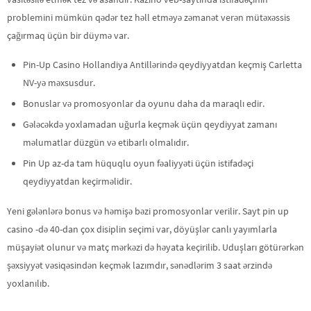
problemini mümkün qədər tez həll etməyə zəmanət verən mütəxəssis
çağırmaq üçün bir düymə var.
Pin-Up Casino Hollandiya Antillərində qeydiyyatdan keçmiş Carletta
NV-yə məxsusdur.
Bonuslar və promosyonlar da oyunu daha da maraqlı edir.
Gələcəkdə yoxlamadan uğurla keçmək üçün qeydiyyat zamanı
məlumatlar düzgün və etibarlı olmalıdır.
Pin Up az-da tam hüquqlu oyun fəaliyyəti üçün istifadəçi
qeydiyyatdan keçirməlidir.
Yeni gələnlərə bonus və həmişə bəzi promosyonlar verilir. Sayt pin up
casino -də 40-dan çox disiplin seçimi var, döyüşlər canlı yayımlarla
müşayiət olunur və matç mərkəzi də həyata keçirilib. Uduşları götürərkən
şəxsiyyət vəsiqəsindən keçmək lazımdır, sənədlərim 3 saat ərzində
yoxlanılıb.