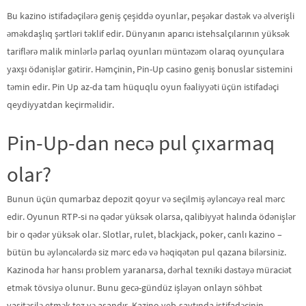
Bu kazino istifadəçilərə geniş çeşiddə oyunlar, peşəkar dəstək və əlverişli
əməkdaşlıq şərtləri təklif edir. Dünyanın aparıcı istehsalçılarının yüksək
tariflərə malik minlərlə parlaq oyunları müntəzəm olaraq oyunçulara
yaxşı ödənişlər gətirir. Həmçinin, Pin-Up casino geniş bonuslar sistemini
təmin edir. Pin Up az-da tam hüquqlu oyun fəaliyyəti üçün istifadəçi
qeydiyyatdan keçirməlidir.
Pin-Up-dan necə pul çıxarmaq
olar?
Bunun üçün qumarbaz depozit qoyur və seçilmiş əyləncəyə real mərc
edir. Oyunun RTP-si nə qədər yüksək olarsa, qalibiyyət halında ödənişlər
bir o qədər yüksək olar. Slotlar, rulet, blackjack, poker, canlı kazino –
bütün bu əyləncələrdə siz mərc edə və həqiqətən pul qazana bilərsiniz.
Kazinoda hər hansı problem yaranarsa, dərhal texniki dəstəyə müraciət
etmək tövsiyə olunur. Bunu gecə-gündüz işləyən onlayn söhbət
vasitəsilə etmək tez və asandır. Kazino veb-saytında istifadəçinin