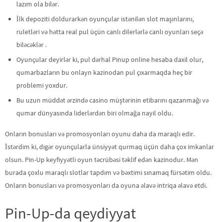
lazım ola bilər.
İlk depoziti doldurarkən oyunçular istənilən slot maşınlarını,
ruletləri və hətta real pul üçün canlı dilerlərlə canlı oyunları seçə
biləcəklər .
Oyunçular deyirlər ki, pul dərhal Pinup online hesaba daxil olur,
qumarbazların bu onlayn kazinodan pul çıxarmaqda heç bir
problemi yoxdur.
Bu uzun müddət ərzində casino müştərinin etibarını qazanmağı və
qumar dünyasında liderlərdən biri olmağa nayil oldu.
Onların bonusları və promosyonları oyunu daha da maraqlı edir.
İstərdim ki, digər oyunçularla ünsiyyət qurmaq üçün daha çox imkanlar
olsun. Pin-Up keyfiyyətli oyun təcrübəsi təklif edən kazinodur. Mən
burada çoxlu maraqlı slotlar tapdım və bəxtimi sınamaq fürsətim oldu.
Onların bonusları və promosyonları da oyuna əlavə intriqa əlavə etdi.
Pin-Up-da qeydiyyat