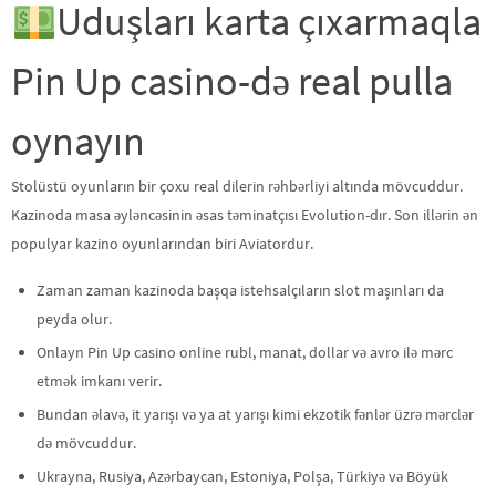
Uduşları karta çıxarmaqla
Pin Up casino-də real pulla
oynayın
Stolüstü oyunların bir çoxu real dilerin rəhbərliyi altında mövcuddur.
Kazinoda masa əyləncəsinin əsas təminatçısı Evolution-dır. Son illərin ən
populyar kazino oyunlarından biri Aviatordur.
Zaman zaman kazinoda başqa istehsalçıların slot maşınları da
peyda olur.
Onlayn Pin Up casino online rubl, manat, dollar və avro ilə mərc
etmək imkanı verir.
Bundan əlavə, it yarışı və ya at yarışı kimi ekzotik fənlər üzrə mərclər
də mövcuddur.
Ukrayna, Rusiya, Azərbaycan, Estoniya, Polşa, Türkiyə və Böyük