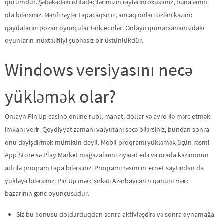
qurumdur. Şəbəkədəki istifadəçilərimizin rəylərini oxusanız, buna əmin
ola bilərsiniz. Mənfi rəylər tapacaqsınız, ancaq onları özləri kazino
qaydalarını pozan oyunçular tərk edirlər. Onlayn qumarxanamızdakı
oyunların müxtəlifliyi şübhəsiz bir üstünlükdür.
Windows versiyasını necə
yükləmək olar?
Onlayn Pin Up casino online rubl, manat, dollar və avro ilə mərc etmək
imkanı verir. Qeydiyyat zamanı valyutanı seçə bilərsiniz, bundan sonra
onu dəyişdirmək mümkün deyil. Mobil proqramı yükləmək üçün rəsmi
App Store və Play Market mağazalarını ziyarət edə və orada kazinonun
adı ilə proqram tapa bilərsiniz. Proqramı rəsmi internet saytından da
yükləyə bilərsiniz. Pin Up mərc şirkəti Azərbaycanın qanuni mərc
bazarının gənc oyunçusudur.
Siz bu bonusu doldurduqdan sonra aktivləşdirə və sonra oynamağa