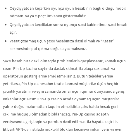
Qeydiyyatdan keçərkən oyunçu oyun hesabının bağlı olduğu mobil
nömrəni və ya e-poçt ünvanını göstərməlidir.
Qeydiyyatdan keçdikdən sonra oyunçu şəxsi kabinetində şəxsi hesab
açır.
Vəsait çıxarmaq üçün şəxsi hesabınıza daxil olmalı və “Kassir”
sekmesinde pul çəkmə sorğusu yazmalısınız.
Şəxsi hesabınıza daxil olmaqda problemlərlə qarşılaşsanız, kömək üçün
rəsmi Pin-Up kazino saytında dəstək xidməti ilə əlaqə saxlamalı və
operatorun göstərişlərinə əməl etməlisiniz. Bütün tələblər yerinə
yetirilərsə, Pin-Up-da hesabın təsdiqlənməsi müştərilər üçün heç bir
çətinlik yaratmır və eyni zamanda onlar üçün qumar dünyasında geniş
imkanlar açır. Rəsmi Pin-Up casino aznda oynamaq üçün müştərilər
yalnız doğru məlumatları təqdim etməlidirlər, əks halda hesab geri
çəkilmə hüququ olmadan bloklanacaq. Pin-Up casino adaptiv
versiyasında giriş loqin və parolun daxil edilməsi ilə həyata keçirilir.
Etibarlı VPN-dən istifadə müxtəlif blokları keçməyə imkan verir və eyni