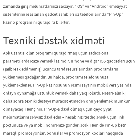
zamanda giriş məlumatlarınızı saxlayır. “iOS” və “Android” əməliyyat
sistemlərinə əsaslanan qadcet sahibləri öz telefonlarında “Pin-Up”
kazino proqramını quraşdıra bilərlər.
Texniki dəstək xidməti
Apk uzantısı olan proqramı quraşdırmaq üçün sadəcə ona
parametrlərdə icazə vermək lazımdır. IPhone və digər iOS qadcetləri üçün
(jailbreak edilməmiş) üçüncü tərəf resurslarından proqramların
yüklənməsi qadağandır. Bu halda, proqramı telefonunuza
yükləməkdənsə, Pin-Up kazinosunun rəsmi saytının mobil versiyasında
onlayn oynamağa üstünlük vermək daha yaxşı olardı. Nəzərə alın ki,
daha sonra texniki dəstəyə müraciət etmədən onu yeniləmək mümkün
olmayacaq. Həmçinin, Pin-Up-a daxil olmaq üçün qeydiyyat
məlumatlarını səhvsiz daxil edin – hesabınızı təsdiqləmək üçün link
poçtunuza və ya mobil nömrənizə göndəriləcək. Həm də Pin-Up betn
maraqlı promosyonlar, bonuslar və promosyon kodları haqqında