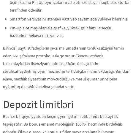
üçün kazino Pin Up oyunçularını cəlb etmək istəyən rəqib strukturlar
tərəfindən ödənilir.
Smartfon versiyasını istənilən vaxt veb saytımızda yükləyə bilərsiniz.
Pin-Up slot maşınları əla qrafika, yüksək gəlir faizi ilə seçilir,
bəzilərinin hekayə xətti var və s.
Birincisi, sayt istifadəçilərin şəxsi məlumatlarının təhlükəsizliyini təmin
edən SSL şifrələmə protokolu ilə qorunur. İkincisi, etibarlı
tənzimləyicidən lisenziyanın olması. Üçüncüsü, şirkətin
sertifikatlaşdırılmış oyun məzmunu tərtibatçıları ilə əməkdaşlığı. Bundan
əlavə, məxfilik siyasətinin mövcudluğu və məsul qumar prinsipinə
uyğunluq da təhlükəsizliyə şəhadət verir.
Depozit limitləri
Bu, hər bir qeydiyyatdan keçmiş yeni gələnin etibar edə biləcəyi ilk
təşviqatdır. Bu bonus əmanət məbləğinin 100%-i həcmində birdəfəlik
ödənilir. Əlavə olaraq, 250 pulsuz fırlanmaya arxalana bilərsiniz.