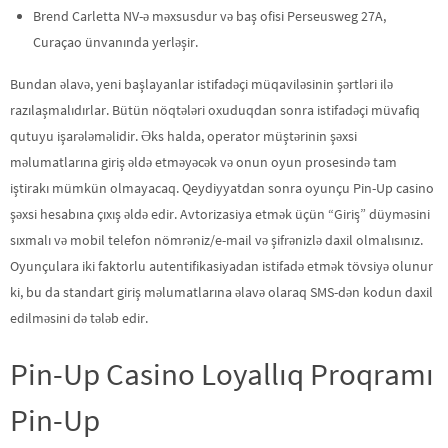
Brend Carletta NV-ə məxsusdur və baş ofisi Perseusweg 27A,
Curaçao ünvanında yerləşir.
Bundan əlavə, yeni başlayanlar istifadəçi müqaviləsinin şərtləri ilə
razılaşmalıdırlar. Bütün nöqtələri oxuduqdan sonra istifadəçi müvafiq
qutuyu işarələməlidir. Əks halda, operator müştərinin şəxsi
məlumatlarına giriş əldə etməyəcək və onun oyun prosesində tam
iştirakı mümkün olmayacaq. Qeydiyyatdan sonra oyunçu Pin-Up casino
şəxsi hesabına çıxış əldə edir. Avtorizasiya etmək üçün “Giriş” düyməsini
sıxmalı və mobil telefon nömrəniz/e-mail və şifrənizlə daxil olmalısınız.
Oyunçulara iki faktorlu autentifikasiyadan istifadə etmək tövsiyə olunur
ki, bu da standart giriş məlumatlarına əlavə olaraq SMS-dən kodun daxil
edilməsini də tələb edir.
Pin-Up Casino Loyallıq Proqramı
Pin-Up