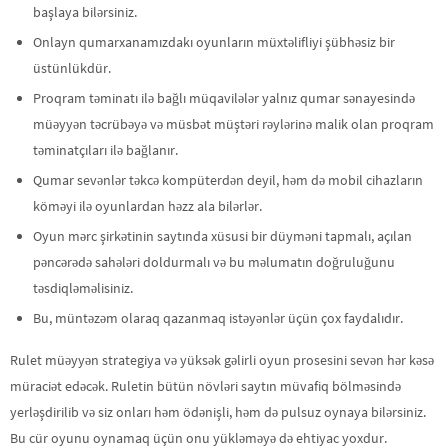
başlaya bilərsiniz.
Onlayn qumarxanamızdakı oyunların müxtəlifliyi şübhəsiz bir
üstünlükdür.
Proqram təminatı ilə bağlı müqavilələr yalnız qumar sənayesində
müəyyən təcrübəyə və müsbət müştəri rəylərinə malik olan proqram
təminatçıları ilə bağlanır.
Qumar sevənlər təkcə kompüterdən deyil, həm də mobil cihazların
köməyi ilə oyunlardan həzz ala bilərlər.
Oyun mərc şirkətinin saytında xüsusi bir düyməni tapmalı, açılan
pəncərədə sahələri doldurmalı və bu məlumatın doğruluğunu
təsdiqləməlisiniz.
Bu, müntəzəm olaraq qazanmaq istəyənlər üçün çox faydalıdır.
Rulet müəyyən strategiya və yüksək gəlirli oyun prosesini sevən hər kəsə
müraciət edəcək. Ruletin bütün növləri saytın müvafiq bölməsində
yerləşdirilib və siz onları həm ödənişli, həm də pulsuz oynaya bilərsiniz.
Bu cür oyunu oynamaq üçün onu yükləməyə də ehtiyac yoxdur.