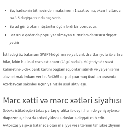
Bu, hadisənin bitməsindən maksimum 1 saat sonra, əksər hallarda
isə 3-5 dəqiqə ərzində baş verir.
Bu ad günü olan müştərilər üçün fərdi bir bonusdur.
Bet365 o qədər də populyar olmayan turnirlərə də xüsusi diqqət
yetirir.
İstifadəçi öz balansını SWIFT-köçürmə və ya bank draftları yolu ilə artıra
bilər, lakin bu üsul çox vaxt aparır (28 günədək). Müştəriyə öz şəxsi
kabinetinə 5-dək bank kartını bağlamaq, onları silmək və ya yenilərini
əlavə etmək imkanı verilir. Bet365-də pul çıxarmaq üsulları arasında
Azərbaycan sakinləri üçün yalnız iki üsul aktivləşir.
Mərc xətti və mərc xətləri siyahısı
Şəbəkə istifadəçiləri təkcə parlaq qrafika ilə deyil, həm də geniş əyləncə
diapazonu, eləcə də ardıcıl yüksək uduşlarla diqqəti cəlb edir.
Avtorizasiya şəxsi balansda olan maliyyə vəsaitlərinin təhlükəsizliyinin