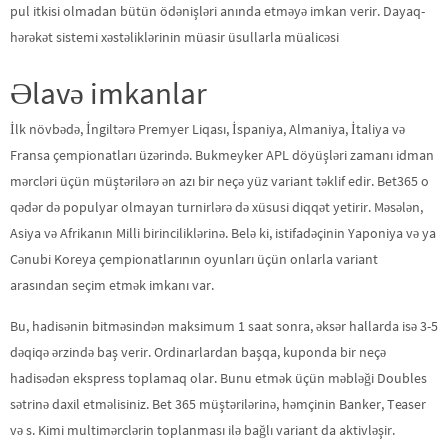
pul itkisi olmadan bütün ödənişləri anında etməyə imkan verir. Dayaq-
hərəkət sistemi xəstəliklərinin müasir üsullarla müalicəsi
Əlavə imkanlar
İlk növbədə, İngiltərə Premyer Liqası, İspaniya, Almaniya, İtaliya və
Fransa çempionatları üzərində. Bukmeyker APL döyüşləri zamanı idman
mərcləri üçün müştərilərə ən azı bir neçə yüz variant təklif edir. Bet365 o
qədər də populyar olmayan turnirlərə də xüsusi diqqət yetirir. Məsələn,
Asiya və Afrikanın Milli birinciliklərinə. Belə ki, istifadəçinin Yaponiya və ya
Cənubi Koreya çempionatlarının oyunları üçün onlarla variant
arasından seçim etmək imkanı var.
Bu, hadisənin bitməsindən maksimum 1 saat sonra, əksər hallarda isə 3-5
dəqiqə ərzində baş verir. Ordinarlardan başqa, kuponda bir neçə
hadisədən ekspress toplamaq olar. Bunu etmək üçün məbləği Doubles
sətrinə daxil etməlisiniz. Bet 365 müştərilərinə, həmçinin Banker, Teaser
və s. Kimi multimərclərin toplanması ilə bağlı variant da aktivləşir.