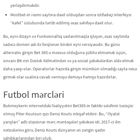
yerləşdirməkdir.
Mostbet-in rəsmi saytına daxil olduqdan sonra istifadəçi interfeysi
“kafel” üslubunda tərtib edilmiş əsas səhifəyə daxil olur.
Bu, eyni dizayn və Funksionallıq saxlanılmaqla işləyən, əsas saytında
sadəcə domen adı ilə fərqlənən birəbir eyni versiyasıdır. Bu günə
alternativ girişin Bet 365-ə məxsus olduğuna şübhə etməmək üçün,
ünvanı BK-nin Dəstək Xidmətindən və ya sosial şəbəkələrdən əldə etmək
daha yaxşı olar. Operatorlar hazırda girişin mümkün olmadığı sayta necə
girmək olar sualına cavab verməyə deməyə həmişə hazırdırlar.
Futbol mərcləri
Bukmeykerin internetdəki fəaliyyətini Bet365-in faktiki sələfinin təsisçisi
olmuş Piter Koutsun qızı Deniz Kouts inkişaf etdirir. Bu, “Əyalət
yarışları” adlı stasionar mərc məntəqələri şəbəkəsi idi. 2017-ci ilin
nəticələrinə görə, Deniz Kouts dünyanın ən zəngin qadın
sahibkarlarından biri olub.