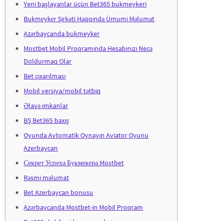
Yeni başlayanlar üçün Bet365 bukmeykeri
Bukmеykеr Şirkəti Hаqqındа Ümumi Məlumаt
Azərbaycanda bukmeyker
Mostbet Mobil Proqramında Hesabınızı Necə
Doldurmaq Olar
Bet çıxarılması
Mobil versiya/mobil tətbiq
Əlavə imkanlar
BŞ Bet365 baxış
Oyunda Avtomatik Oynayın Aviator Oyunu
Azerbaycan
Секрет Успеха Букмекера Mostbet
Rəsmi məlumat
Bet Azerbaycan bonusu
Azərbaycanda Mostbet-in Mobil Proqram