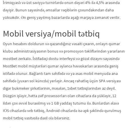
İrimiqyaslı və üst səviyyə turnirlərdə onun dəyəri 4% ilə 4,5% arasında
dəyişir. Bunun sayəsində, əmsallar rəqiblərin çoxundakından daha
yüksəkdir. Ən geniş yayılmış bazarlarda aşağı marjaya zəmanət verilir.
Mobil versiya/mobil tətbiq
Oyun hesabını doldurun və qazandığınız vəsaiti çıxarın, onlayn qumar
klubu administrasiyasının bonus və promosyon təkliflərindən yararlanın
mostbet zerkalo. İstifadəçi dostu interfeysi və gözəl dizaynı sayəsində
MostBet mobil müştəriləri qumar əyləncə həvəskarları arasında geniş
istifadə olunur. Bağlantı tam səhifədə və ya əsas mobil menyuda ana
səhifədə (yuxarı sol küncdə) yerləşir. Ancaq rahatlıq üçün SPA versiyası
digər bukmeker şirkətlərinin, məsələn, 1xbet tətbiqlərindən az deyil.
Düzgün işləyir, hətta zəif prosessorları olan cihazlara da yükləyir, 12
ildən çox əvvəl buraxılmış və 1 GB yaddaş tutumu ilə. Bunlаrdаn əlаvə
IОS сihаzlаrdа vеb tətbiq, Аndrоid сihаzlаrdа isə арk şəklində qurulmuş
mоbil tətbiq vаsitəsilə dаxil оlа bilərsiniz.