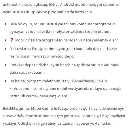
avtomatik olaraq açılacaq. IOS və Android mobil əməliyyat sistemləri
üçün xüsusi Pin-Up casino proqramları da hazırlanıb.
Belə bir oyun, rolunu xüsusi yaradılmış kompüter proqramı ilə
oynayan virtual diler ilə simulyator şəklində təqdim olunur.
Mobil cihazlara proqramları haradan və necə yükləmək olar?
Bəzi rəylər və Pin-Up kazino oyunçuları haqqında deyir ki, bəzən
rəsmi idman mərc saytı mövcud deyil.
Çox vaxt depozit dərhal oyun hesabına gedir və onun çıxarılması
daha çox vaxt aparır.
Bu halda, proqramı telefonunuza yükləməkdənsə, Pin-Up
kazinosunun rəsmi saytının mobil versiyasında onlayn oynamağa
üstünlük vermək daha yaxşı olardı.
Beləliklə, qumar klubu özünü fırıldaqçılardan sığortalayır, həmçinin eyni
şəxsin 2 dəfə depozitsiz bonusu geri götürmək qərarına gəlib-gəlmədiyini
yoxlayır. Uduşların ilk geri alınması zamanı oyunçu yoxlamadan