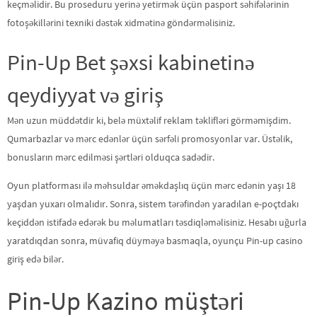
keçməlidir. Bu proseduru yerinə yetirmək üçün pasport səhifələrinin
fotoşəkillərini texniki dəstək xidmətinə göndərməlisiniz.
Pin-Up Bet şəxsi kabinetinə
qeydiyyat və giriş
Mən uzun müddətdir ki, belə müxtəlif reklam təklifləri görməmişdim.
Qumarbazlar və mərc edənlər üçün sərfəli promosyonlar var. Üstəlik,
bonusların mərc edilməsi şərtləri olduqca sadədir.
Oyun platforması ilə məhsuldar əməkdaşlıq üçün mərc edənin yaşı 18
yaşdan yuxarı olmalıdır. Sonra, sistem tərəfindən yaradılan e-poçtdakı
keçiddən istifadə edərək bu məlumatları təsdiqləməlisiniz. Hesabı uğurla
yaratdıqdan sonra, müvafiq düyməyə basmaqla, oyunçu Pin-up casino
giriş edə bilər.
Pin-Up Kazino müştəri