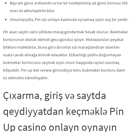
Bayram günü ərəfəsində və hər bir təsdiqlənmiş ad günü bonusu x50
mərc ilə aktivləşdirilə bilər.
Ümumiyyətlə, Pin-Up onlayn kazinoda oynamaq üçün xoş bir yerdir.
Ən asan seçim canlı söhbətə mesaj göndərmək hesab olunur. Bukmeker
kontorunun dəstək xidməti gecə-gündüz işləyir. Mütəxəssisləri peşəkar
biliklərə malikdirlər, buna görə də onlar sizi maraqlandıran istənilən
suala cavab almağa kömək edəcəklər. Etibarlılığı şübhə doğurmayan
bukmeker kontorunu seçmək üçün onun haqqında rəyləri oxumaq
kifayətdir. Pin-up bet review göründüyü kimi, bukmeker kontoru daim
öz xidmətini təkmilləşdirir.
Çıxarma, giriş və saytda
qeydiyyatdan keçməklə Pin
Up casino onlayn oynayın