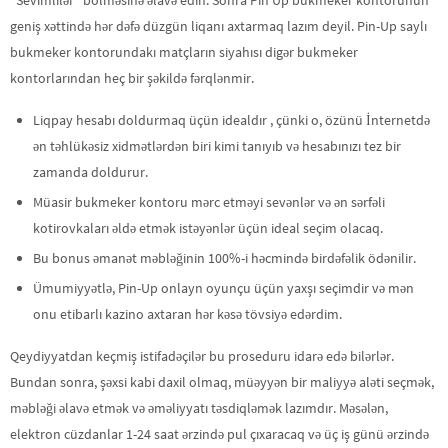
geniş xəttində hər dəfə düzgün liqanı axtarmaq lazım deyil. Pin-Up saylı
bukmeker kontorundakı matçların siyahısı digər bukmeker
kontorlarından heç bir şəkildə fərqlənmir.
Liqpay hesabı doldurmaq üçün idealdır , çünki o, özünü İnternetdə
ən təhlükəsiz xidmətlərdən biri kimi tanıyıb və hesabınızı tez bir
zamanda doldurur.
Müasir bukmeker kontoru mərc etməyi sevənlər və ən sərfəli
kotirovkaları əldə etmək istəyənlər üçün ideal seçim olacaq.
Bu bonus əmanət məbləğinin 100%-i həcmində birdəfəlik ödənilir.
Ümumiyyətlə, Pin-Up onlayn oyunçu üçün yaxşı seçimdir və mən
onu etibarlı kazino axtaran hər kəsə tövsiyə edərdim.
Qeydiyyatdan keçmiş istifadəçilər bu proseduru idarə edə bilərlər.
Bundan sonra, şəxsi kabi daxil olmaq, müəyyən bir maliyyə aləti seçmək,
məbləği əlavə etmək və əməliyyatı təsdiqləmək lazımdır. Məsələn,
elektron cüzdanlar 1-24 saat ərzində pul çıxaracaq və üç iş günü ərzində