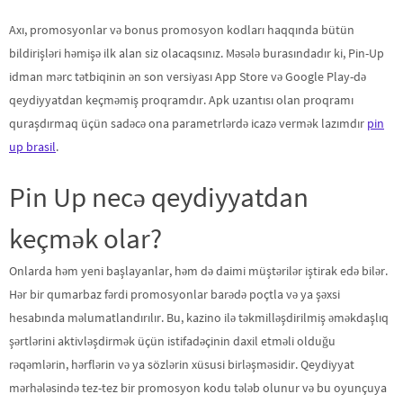
Axı, promosyonlar və bonus promosyon kodları haqqında bütün
bildirişləri həmişə ilk alan siz olacaqsınız. Məsələ burasındadır ki, Pin-Up
idman mərc tətbiqinin ən son versiyası App Store və Google Play-də
qeydiyyatdan keçməmiş proqramdır. Apk uzantısı olan proqramı
quraşdırmaq üçün sadəcə ona parametrlərdə icazə vermək lazımdır
pin
up brasil
.
Pin Up necə qeydiyyatdan
keçmək olar?
Onlarda həm yeni başlayanlar, həm də daimi müştərilər iştirak edə bilər.
Hər bir qumarbaz fərdi promosyonlar barədə poçtla və ya şəxsi
hesabında məlumatlandırılır. Bu, kazino ilə təkmilləşdirilmiş əməkdaşlıq
şərtlərini aktivləşdirmək üçün istifadəçinin daxil etməli olduğu
rəqəmlərin, hərflərin və ya sözlərin xüsusi birləşməsidir. Qeydiyyat
mərhələsində tez-tez bir promosyon kodu tələb olunur və bu oyunçuya