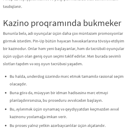
təsdiqlənir.
Kazino proqramında bukmeker
Bununla belə, adi oyunçular üçün daha çox müntəzəm promosyonlar
görmək istərdim. Pin-Up bütün həyəcan həvəskarlarına tövsiyə etdiyim
bir kazinodur. Onlar həm yeni başlayanlar, həm də təcrübəli oyunçular
üçün uyğun olan geniş oyun seçimi təklif edirlər. Mən burada sevimli
slotları tapdım və xoş oyun təcrübəsi yaşadım.
Bu halda, underdog üzərində mərc etmək tamamilə rasional seçim
olacaqdır.
Buna görə də, müəyyən bir idman hadisəsinə mərc etməyi
planlaşdırırsınızsa, bu proseduru əvvəlcədən başlayın.
Bu, əylənmək üçün oynamaq və qeydiyyatdan keçməzdən əvvəl
kazinonu yoxlamağa imkan verir.
Bu proses yalnız yetkin azərbaycanlılar üçün əlçatandır.