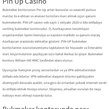
Pin Up Casino
Bukmeker kontorunun Pin-Up artan bonuslar və səxavətli pulsuz
mərclər ilə e-idman və ənənəvi turnirlərə mərc etmək üçün qanuni
bukmekerdir. PIN-UP casino veb-saytı 1 oktyabr 2020-ci ildə istifadəyə
verilmiş bukmeker kontorudur. O, Azərbaycanın tənzimləyici
orqanlarından lazımi lisenziya və icazələrə malikdir və qanuni olaraq
Azərbaycan ərazisində xidmətlər göstərir. PIN-UP bukmeker
kontorlarının özünütənzimləmə təşkilatının bir hissəsidir və İnteraktiv
mərc köçürmələrinin qeydiyyatı üzrə Vahid Mərkəz ilə işləyir. Bukmeker
kontoru William Hill MMC tərəfindən idarə olunur.
Oyunçular həmçinin proxy serverlərdən və ya VPN xidmətlərindən
istifadə edə bilərlər. VPN xidmətləri əlaqənin ötürmə qabiliyyətini
əhəmiyyətli dərəcədə azaldır, ona görə də onlardan yüksək internet sürəti
ilə istifadə etmək tövsiyə olunur. Ekspress, əmsalları vurulan bir neçə
nəticəyə mərc etməyi nəzərdə tutur.
Bukmeker kontorunda necə