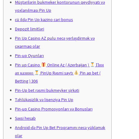
Müştərilərin bukmeker kontorunun qeydiyyatı və
yoxlanılması Pin Up
cü ildə Pin Up kazino cari bonus
Depozit limitləri
Pin Up Casino AZ pulu necə yerləşdirmək və
çıxarmaq olar
Pin-up Oyunları
Pin up Casino
Online Az ( Azerbaijan )
Пин
ап казино
PinUp Rəsmi saytı
Pin ap bet (
Betting ) 306
Pin-Up bet rəsmi bukmeyker şirkəti
Təhlükəsizlik və lisenziya Pin Up
Pin-up Casino Promosyonları və Bonusları
Şəxsi hesab
Android-də Pin Up Bet Proqramını necə yükləmək
olar