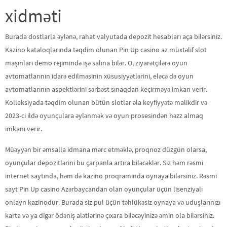
xidməti
Burada dostlarla əylənə, rahat valyutada depozit hesabları aça bilərsiniz.
Kazino kataloqlarında təqdim olunan Pin Up casino az müxtəlif slot
maşınları demo rejimində işə salına bilər. O, ziyarətçilərə oyun
avtomatlarının idarə edilməsinin xüsusiyyətlərini, eləcə də oyun
avtomatlarının aspektlərini sərbəst sınaqdan keçirməyə imkan verir.
Kolleksiyada təqdim olunan bütün slotlar əla keyfiyyətə malikdir və
2023-ci ildə oyunçulara əylənmək və oyun prosesindən həzz almaq
imkanı verir.
Müəyyən bir əmsalla idmana mərc etməklə, proqnoz düzgün olarsa,
oyunçular depozitlərini bu çarpanla artıra biləcəklər. Siz həm rəsmi
internet saytında, həm də kazino proqramında oynaya bilərsiniz. Rəsmi
sayt Pin Up casino Azərbaycandan olan oyunçular üçün lisenziyalı
onlayn kazinodur. Burada siz pul üçün təhlükəsiz oynaya və uduşlarınızı
karta və ya digər ödəniş alətlərinə çıxara biləcəyinizə əmin ola bilərsiniz.