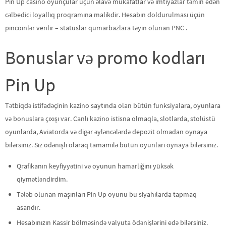
Pin Up casino oyunçular üçün əlavə mükafatlar və imtiyazlar təmin edən
cəlbedici loyallıq proqramına malikdir. Hesabın doldurulması üçün
pincoinlər verilir – statuslar qumarbazlara təyin olunan PNC .
Bonuslar və promo kodları
Pin Up
Tətbiqdə istifadəçinin kazino saytında olan bütün funksiyalara, oyunlara
və bonuslara çıxışı var. Canlı kazino istisna olmaqla, slotlarda, stolüstü
oyunlarda, Aviatorda və digər əyləncələrdə depozit olmadan oynaya
bilərsiniz. Siz ödənişli olaraq tamamilə bütün oyunları oynaya bilərsiniz.
Qrafikanın keyfiyyətini və oyunun hamarlığını yüksək
qiymətləndirdim.
Tələb olunan maşınları Pin Up oyunu bu siyahılarda tapmaq
asandır.
Hesabınızın Kassir bölməsində valyuta ödənişlərini edə bilərsiniz.