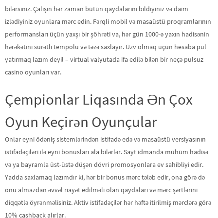
bilərsiniz. Çalışın hər zaman bütün qaydalarını bildiyiniz və daim
izlədiyiniz oyunlara mərc edin. Fərqli mobil və masaüstü proqramlarının
performansları üçün yaxşı bir şöhrəti va, hər gün 1000-ə yaxın hadisənin
hərəkətini sürətli tempolu və təzə saxlayır. Üzv olmaq üçün hesaba pul
yatırmaq lazım deyil – virtual valyutada ifa edilə bilən bir neçə pulsuz
casino oyunları var.
Çempionlar Liqasında Ən Çox
Oyun Keçirən Oyunçular
Onlar eyni ödəniş sistemlərindən istifadə edə və masaüstü versiyasının
istifadəçiləri ilə eyni bonusları ala bilərlər. Sayt idmanda mühüm hadisə
və ya bayramla üst-üstə düşən dövri promosyonlara ev sahibliyi edir.
Yadda saxlamaq lazımdır ki, hər bir bonus mərc tələb edir, ona görə də
onu almazdan əvvəl riayət edilməli olan qaydaları və mərc şərtlərini
diqqətlə öyrənməlisiniz. Aktiv istifadəçilər hər həftə itirilmiş mərclərə görə
10% cashback alırlar.