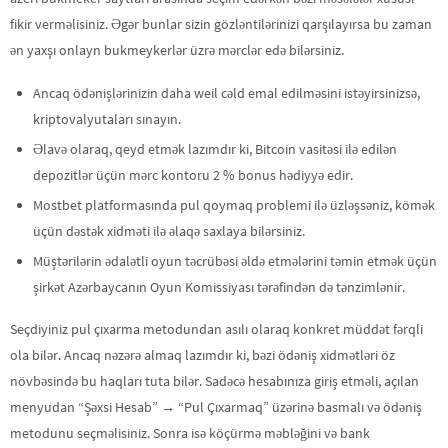
fikir verməlisiniz. Əgər bunlar sizin gözləntilərinizi qarşılayırsa bu zaman
ən yaxşı onlayn bukmeykerlər üzrə mərclər edə bilərsiniz.
Ancaq ödənişlərinizin daha weil cəld emal edilməsini istəyirsinizsə,
kriptovalyutaları sınayın.
Əlavə olaraq, qeyd etmək lazımdır ki, Bitcoin vasitəsi ilə edilən
depozitlər üçün mərc kontoru 2 % bonus hədiyyə edir.
Mostbet platformasında pul qoymaq problemi ilə üzləşsəniz, kömək
üçün dəstək xidməti ilə əlaqə saxlaya bilərsiniz.
Müştərilərin ədalətli oyun təcrübəsi əldə etmələrini təmin etmək üçün
şirkət Azərbaycanın Oyun Komissiyası tərəfindən də tənzimlənir.
Seçdiyiniz pul çıxarma metodundan asılı olaraq konkret müddət fərqli
ola bilər. Ancaq nəzərə almaq lazımdır ki, bəzi ödəniş xidmətləri öz
növbəsində bu haqları tuta bilər. Sadəcə hesabınıza giriş etməli, açılan
menyudan “Şəxsi Hesab” → “Pul Çıxarmaq” üzərinə basmalı və ödəniş
metodunu seçməlisiniz. Sonra isə köçürmə məbləğini və bank