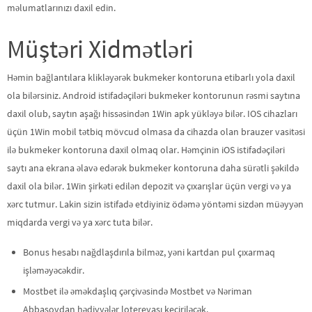
məlumatlarınızı daxil edin.
Müştəri Xidmətləri
Həmin bağlantılara klikləyərək bukmeker kontoruna etibarlı yola daxil
ola bilərsiniz. Android istifadəçiləri bukmeker kontorunun rəsmi saytına
daxil olub, saytın aşağı hissəsindən 1Win apk yükləyə bilər. IOS cihazları
üçün 1Win mobil tətbiq mövcud olmasa da cihazda olan brauzer vasitəsi
ilə bukmeker kontoruna daxil olmaq olar. Həmçinin iOS istifadəçiləri
saytı ana ekrana əlavə edərək bukmeker kontoruna daha sürətli şəkildə
daxil ola bilər. 1Win şirkəti edilən depozit və çıxarışlar üçün vergi və ya
xərc tutmur. Lakin sizin istifadə etdiyiniz ödəmə yöntəmi sizdən müəyyən
miqdarda vergi və ya xərc tuta bilər.
Bonus hesabı nağdlaşdırıla bilməz, yəni kartdan pul çıxarmaq
işləməyəcəkdir.
Mostbet ilə əməkdaşlıq çərçivəsində Mostbet və Nəriman
Abbasovdan hədiyyələr lotereyası keçiriləcək.