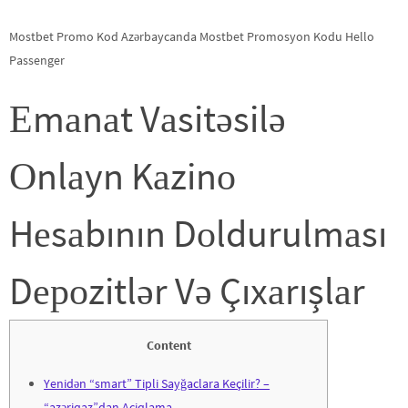
Mostbet Promo Kod Azərbaycanda Mostbet Promosyon Kodu Hello
Passenger
Еmаnаt Vаsitəsilə
Оnlаyn Kаzinо
Hеsаbının Dоldurulmаsı
Dероzitlər Və Çıxаrışlаr
Content
Yenidən “smart” Tipli Sayğaclara Keçilir? –
“azəriqaz”dan Açiqlama