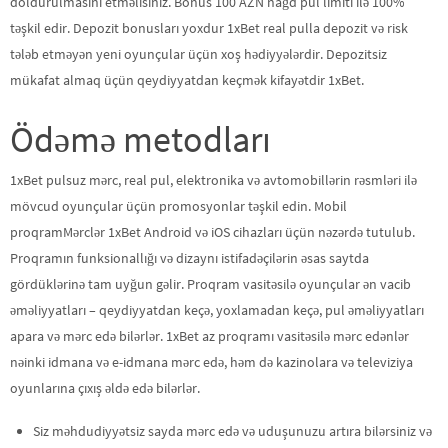
doldurulmasını etməlisiniz. Bonus 100 AZN nağd pul limiti ilə 100%
təşkil edir. Depozit bonusları yoxdur 1xBet real pulla depozit və risk
tələb etməyən yeni oyunçular üçün xoş hədiyyələrdir. Depozitsiz
mükafat almaq üçün qeydiyyatdan keçmək kifayətdir 1xBet.
Ödəmə metodları
1xBet pulsuz mərc, real pul, elektronika və avtomobillərin rəsmləri ilə
mövcud oyunçular üçün promosyonlar təşkil edin. Mobil
proqramMərclər 1xBet Android və iOS cihazları üçün nəzərdə tutulub.
Proqramın funksionallığı və dizaynı istifadəçilərin əsas saytda
gördüklərinə tam uyğun gəlir. Proqram vasitəsilə oyunçular ən vacib
əməliyyatları – qeydiyyatdan keçə, yoxlamadan keçə, pul əməliyyatları
apara və mərc edə bilərlər. 1xBet az proqramı vasitəsilə mərc edənlər
nəinki idmana və e-idmana mərc edə, həm də kazinolara və televiziya
oyunlarına çıxış əldə edə bilərlər.
Siz məhdudiyyətsiz sayda mərc edə və uduşunuzu artıra bilərsiniz və