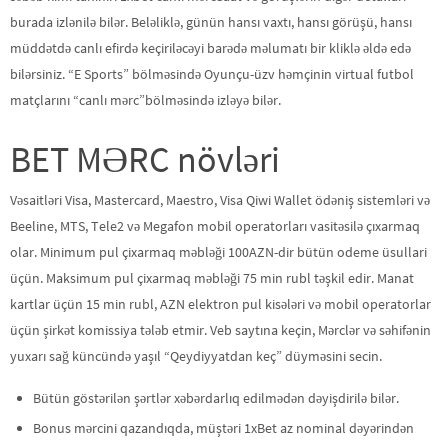
burada izlənilə bilər. Beləliklə, günün hansı vaxtı, hansı görüşü, hansı
müddətdə canlı efirdə keçiriləcəyi barədə məlumatı bir kliklə əldə edə
bilərsiniz. “E Sports” bölməsində Oyunçu-üzv həmçinin virtual futbol
matçlarını “canlı mərc”bölməsində izləyə bilər.
BET MƏRC növləri
Vəsaitləri Visa, Mastercard, Maestro, Visa Qiwi Wallet ödəniş sistemləri və
Beeline, MTS, Tele2 və Megafon mobil operatorları vasitəsilə çıxarmaq
olar. Minimum pul çixarmaq məbləği 100AZN-dir bütün odeme üsullari
üçün. Maksimum pul çixarmaq məbləği 75 min rubl təşkil edir. Manat
kartlar üçün 15 min rubl, AZN elektron pul kisələri və mobil operatorlar
üçün şirkət komissiya tələb etmir. Veb saytına keçin, Mərclər və səhifənin
yuxarı sağ küncündə yaşıl “Qeydiyyatdan keç” düyməsini secin.
Bütün göstərilən şərtlər xəbərdarlıq edilmədən dəyişdirilə bilər.
Bonus mərcini qazandıqda, müştəri 1xBet az nominal dəyərindən