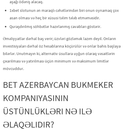
aşağı ödəniş alacaq.
1xbet slotunun ən maraqlı cəhətlərindən biri onun oynamaq çox
asan olması və heç bir xüsusi təlim tələb etməməsidir.
Quraşdırılmış söhbətlər hazırlanmış cavabları göstərir.
Əməliyyatlar dərhal baş verir; üzvləri gözləmək lazım deyil. Onların
investisiyaları dərhal öz hesablarına köçürülür və onlar bahis başlaya
bilərlər. Unutmayın ki, alternativ üsullara uyğun olaraq vəsaitlərin
çıxarılması və yatırılması üçün minimum və maksimum limitlər
mövcuddur.
BET AZERBAYCAN BUKMEKER
KOMPANIYASININ
ÜSTÜNLÜKLƏRI NƏ ILƏ
ƏLAQƏLIDIR?