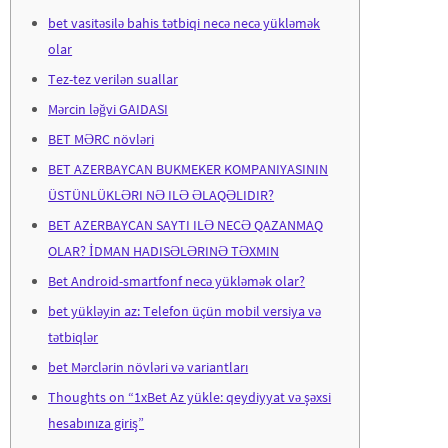
bet vasitəsilə bahis tətbiqi necə necə yükləmək
olar
Tez-tez verilən suallar
Mərcin ləğvi GAIDASI
BET MƏRC növləri
BET AZERBAYCAN BUKMEKER KOMPANIYASININ
ÜSTÜNLÜKLƏRI NƏ ILƏ ƏLAQƏLIDIR?
BET AZERBAYCAN SAYTI ILƏ NECƏ QAZANMAQ
OLAR? İDMAN HADISƏLƏRINƏ TƏXMIN
Bet Android-smartfonf necə yükləmək olar?
bet yükləyin az: Telefon üçün mobil versiya və
tətbiqlər
bet Mərclərin növləri və variantları
Thoughts on “1xBet Az yükle: qeydiyyat və şəxsi
hesabınıza giriş”