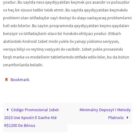
yoxdur. Bu saytda necə qeydiyyatdan keçmək çox asandır və pulsuzdur
və heç bir xüsusi tədbir tələb etmir. Bu saytda qeydiyyatdan keçməkdə
problemi olan istifadəçilər sayt dəstəyi ilə əlaqə saxlayaraq problemlərini
həll edə bilərlər. Bu saytın proqramında qeydiyyatdan keçmə qaydaları
bənzəyir və istifadəçilərin əlavə bir hərəkətə ehtiyacı yoxdur. Etibarlı
alətlərdəki Android 1xbet mobi yukle ilə yanaşı yükləmə səviyyəsi,
versiya biliyi və reytinq vəziyyəti də vacibdir. 1xbet yukle prosesində
fərqli marka və modellərin tabletlərində istifadə edilə bilər, bu da bütün
smartfonlarda belədir.
.
Bookmark
Código Promocional 1xbet
Minimalny Depozyt I Metody
2023 Use Apostri E Ganhe Até
Płatnośc
R$1200 De Bônus