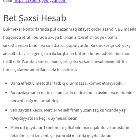
edilir
https://1xbet-qeydiyyat.com
.
Bet Şəxsi Hesab
Bukmeker kontorlarında pul qazanmaq kifayət qədər asandir. Bu məsələ
haqqında ətraflı burada oxuya bilərsiniz. 1xBet ən böyük bahis
şirkətlərindən biridir və son dərəcə populyardır. Bukmeker şirkəti yaxşı
əmsallarla və ən geniş sıra ilə fərqlənən bütün idman tədbirlərinə mərc
təklif edir. Bundan sonra, mərc yerləşdirə və şəxsi hesabınızın bütün
funksiyalarından istifadə edə biləcəksiniz.
Daha effektiv metodlar tətbiq olunmazsa, kömək etməyəcək.
Bu razılaşmanın nəticəsi hadisənin nəticəsindən asılıdır və nəticənin
necə olacağı məlumat deyil.
Veb saytına keçin, Mərclər və səhifənin yuxarı sağ küncündə yaşıl
“Qeydiyyatdan keç” düyməsini secin.
Mövcud qaydalar 1xbet mərc şirkətinin mərc qəbulu və uduşların
ödənilməsini tənzimləyir (sonraki mətndə qayda olaraq