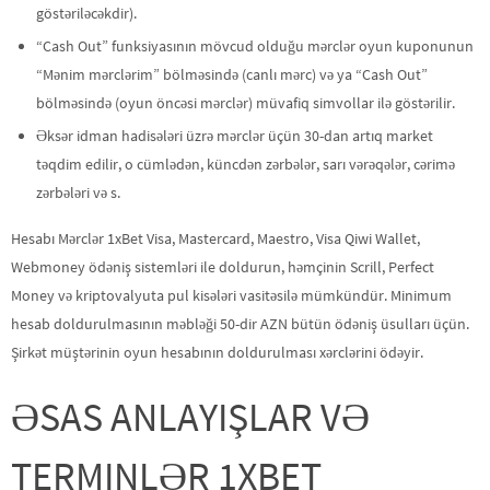
göstəriləcəkdir).
“Cash Out” funksiyasının mövcud olduğu mərclər oyun kuponunun
“Mənim mərclərim” bölməsində (canlı mərc) və ya “Cash Out”
bölməsində (oyun öncəsi mərclər) müvafiq simvollar ilə göstərilir.
Əksər idman hadisələri üzrə mərclər üçün 30-dan artıq market
təqdim edilir, o cümlədən, küncdən zərbələr, sarı vərəqələr, cərimə
zərbələri və s.
Hesabı Mərclər 1xBet Visa, Mastercard, Maestro, Visa Qiwi Wallet,
Webmoney ödəniş sistemləri ile doldurun, həmçinin Scrill, Perfect
Money və kriptovalyuta pul kisələri vasitəsilə mümkündür. Minimum
hesab doldurulmasının məbləği 50-dir AZN bütün ödəniş üsulları üçün.
Şirkət müştərinin oyun hesabının doldurulması xərclərini ödəyir.
ƏSAS ANLAYIŞLAR VƏ
TERMINLƏR 1XBET