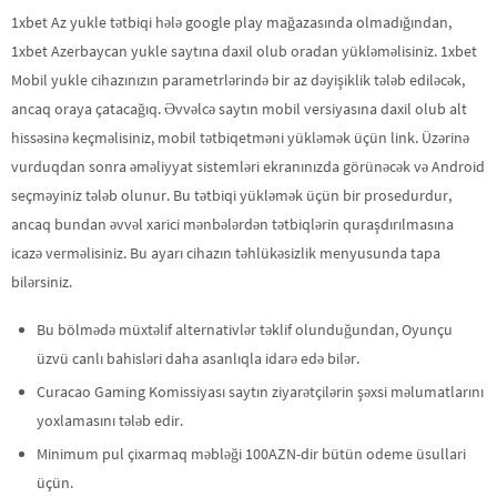
1xbet Az yukle tətbiqi hələ google play mağazasında olmadığından,
1xbet Azerbaycan yukle saytına daxil olub oradan yükləməlisiniz. 1xbet
Mobil yukle cihazınızın parametrlərində bir az dəyişiklik tələb ediləcək,
ancaq oraya çatacağıq. Əvvəlcə saytın mobil versiyasına daxil olub alt
hissəsinə keçməlisiniz, mobil tətbiqetməni yükləmək üçün link. Üzərinə
vurduqdan sonra əməliyyat sistemləri ekranınızda görünəcək və Android
seçməyiniz tələb olunur. Bu tətbiqi yükləmək üçün bir prosedurdur,
ancaq bundan əvvəl xarici mənbələrdən tətbiqlərin quraşdırılmasına
icazə verməlisiniz. Bu ayarı cihazın təhlükəsizlik menyusunda tapa
bilərsiniz.
Bu bölmədə müxtəlif alternativlər təklif olunduğundan, Oyunçu
üzvü canlı bahisləri daha asanlıqla idarə edə bilər.
Curacao Gaming Komissiyası saytın ziyarətçilərin şəxsi məlumatlarını
yoxlamasını tələb edir.
Minimum pul çixarmaq məbləği 100AZN-dir bütün odeme üsullari
üçün.