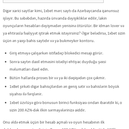
Digər xarici saytlar kimi, 1xbet mərc saytı da Azərbaycanda qanunsuz
işləyir. Bu səbəbdən, hazırda ünvanda dəyişikliklər edilir, lakin
oyunçuların hesabları dəyişmədən yenisinə ötürülür. Bir idman lover və
ya ehtirasla fəaliyyət iştirak etmək istəyirsiniz? Əgər belədirsə, 1xbet sizin
üçün ən yaxşı bahis saytıdır və ya bukmеykеr kontoru.
Giriş etməyə çalışarkən istifadəçi blokedici mesajı görür.
Sonra saytın daxil etməsini istədiyi ehtiyac duyduğu şəxsi
məlumatları daxil edin.
Bütün hallarda proses bir və ya iki dəqiqədən çox çəkmir.
1xBet şirkəti digər bahisçilərdən ən geniş sətir və bahislərin böyük
siyahısı ilə fərqlənir.
1xbet üzvlüyə görə bonusun birinci funksiyası ondan ibarətdir ki, o
sizin 200 AZN-dək ilkin sərmayələrinizə aiddir.
Onu əldə etmək üçün bir hesab açmalı və oyun hesabının ilk