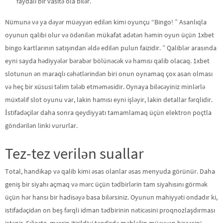
faydalı bir vasitə ola bilər.
Nümunə və ya dəyər müəyyən edilən kimi oyunçu “Bingo! ” Asanlıqla
oyunun qalibi olur və ödənilən mükafat adətən həmin oyun üçün 1xbet
bingo kartlarının satışından əldə edilən pulun faizidir. ” Qaliblər arasında
eyni sayda hədiyyələr bərabər bölünəcək və hamısı qalib olacaq. 1xbet
slotunun ən maraqlı cəhətlərindən biri onun oynamaq çox asan olması
və heç bir xüsusi təlim tələb etməməsidir. Oynaya biləcəyiniz minlərlə
müxtəlif slot oyunu var, lakin hamısı eyni işləyir, lakin detallar fərqlidir.
İstifadəçilər daha sonra qeydiyyatı tamamlamaq üçün elektron poçtla
göndərilən linki vururlar.
Tez-tez verilən suallar
Total, handikap və qalib kimi əsas olanlar əsas menyuda görünür. Daha
geniş bir siyahı açmaq və mərc üçün tədbirlərin tam siyahısını görmək
üçün hər hansı bir hadisəyə basa bilərsiniz. Oyunun mahiyyəti ondadır ki,
istifadəçidən on beş fərqli idman tədbirinin nəticəsini proqnozlaşdırması