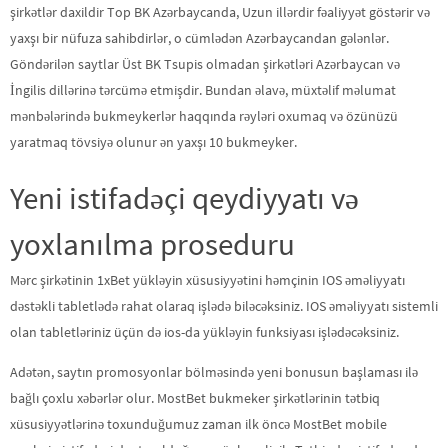
şirkətlər daxildir Top BK Azərbaycanda, Uzun illərdir fəaliyyət göstərir və
yaxşı bir nüfuza sahibdirlər, o cümlədən Azərbaycandan gələnlər.
Göndərilən saytlar Üst BK Tsupis olmadan şirkətləri Azərbaycan və
İngilis dillərinə tərcümə etmişdir. Bundan əlavə, müxtəlif məlumat
mənbələrində bukmeykerlər haqqında rəyləri oxumaq və özünüzü
yaratmaq tövsiyə olunur ən yaxşı 10 bukmeyker.
Yeni istifadəçi qeydiyyatı və
yoxlanılma proseduru
Mərc şirkətinin 1xBet yükləyin xüsusiyyətini həmçinin IOS əməliyyatı
dəstəkli tabletlədə rahat olaraq işlədə biləcəksiniz. IOS əməliyyatı sistemli
olan tabletləriniz üçün də ios-da yükləyin funksiyası işlədəcəksiniz.
Adətən, saytın promosyonlar bölməsində yeni bonusun başlaması ilə
bağlı çoxlu xəbərlər olur. MostBet bukmeker şirkətlərinin tətbiq
xüsusiyyətlərinə toxunduğumuz zaman ilk öncə MostBet mobile