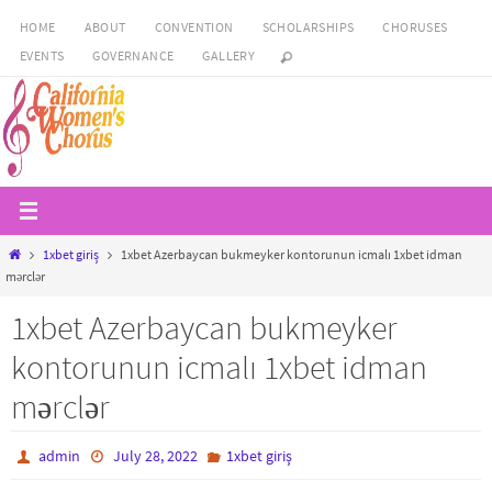
Skip
HOME
ABOUT
CONVENTION
SCHOLARSHIPS
CHORUSES
to
EVENTS
GOVERNANCE
GALLERY
content
Home
1xbet giriş
1xbet Azerbaycan bukmeyker kontorunun icmalı 1xbet idman
mərclər
1xbet Azerbaycan bukmeyker
kontorunun icmalı 1xbet idman
mərclər
admin
July 28, 2022
1xbet giriş