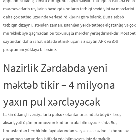
applərin istifadəçi dostu olduğunu söyləməliyik. Tətbiqdən istifadə edən
mərcsevərlərin rəylərinə baxdıqda onların tətbiqi sevidiyini və mərclərini
daha çox tətbiq üzərində yerləşdirdiklərini görə bilərik. Buna səbəb
tətbiqin dizaynı, istənilən zaman, istənilən yerdə tətbiqə əlçatanlıq və çox
mürəkkəbliyə qaçmadan bir toxunuşla mərclər yerləşdirməkdir. Mostbet
saytından daha rahat istifadə etmək üçün siz saytın APK və iOS
proqramını yükləyə bilərsiniz.
Nazirlik Zərdabda yeni
məktəb tikir – 4 milyona
yaxın pul xərcləyəcək
Lakin ödənişli versiyalarla pulsuz olanlar arasındakı böyük fərq,
əksəriyyəti üçün promosyon kodlarını ala bilməyəcəksiniz. Bu,
bonuslardan heç birinin faydalarından və ya əsas kazino ilə bonus xal
qazanmaq şansından istifadə edə bilməyəcəyiniz deməkdir.