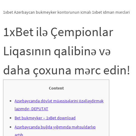
1xbet Azerbaycan bukmeyker kontorunun icmalı 1xbet idman mərcləri
1xBet ilə Çempionlar
Liqasının qalibinə və
daha çoxuna mərc edin!
Content
Azərbaycanda dövlət müəssisələrini özəlləşdirmək
lazımdır- DEPUTAT
Bet bukmeyker – 1xBet download
Azərbaycanda buğda yığımında məhsuldarlıq
artıb