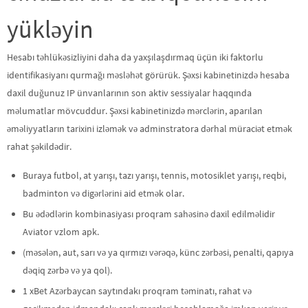
yükləyin
Hesabı təhlükəsizliyini daha da yaxşılaşdırmaq üçün iki faktorlu
identifikasiyanı qurmağı məsləhət görürük. Şəxsi kabinetinizdə hesaba
daxil duğunuz IP ünvanlarının son aktiv sessiyalar haqqında
məlumatlar mövcuddur. Şəxsi kabinetinizdə mərclərin, aparılan
əməliyyatların tarixini izləmək və adminstratora dərhal müraciət etmək
rahat şəkildədir.
Buraya futbol, at yarışı, tazı yarışı, tennis, motosiklet yarışı, reqbi,
badminton və digərlərini aid etmək olar.
Bu ədədlərin kombinasiyası proqram sahəsinə daxil edilməlidir
Aviator vzlom apk.
(məsələn, aut, sarı və ya qırmızı vərəqə, künc zərbəsi, penalti, qapıya
dəqiq zərbə və ya qol).
1 xBet Azərbaycan saytındakı proqram təminatı, rahat və