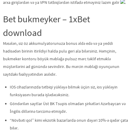
arxa girişlərdən və ya VPN tətbiqlərdən istifadə etməyiniz lazım gəlir
.
Bet bukmeyker – 1xBet
download
Məsələn, siz öz akkumulyatorunuza bonus əldə edə və ya yeddi
hadisədən birinin itirildiyi halda pulu geri ala bilərsiniz. Həmçinin,
bukmeker kontoru böyük məbləğə pulsuz mərc təklif etməklə
müştərilərini ad günündə sevindirir. Bu mərcin məbləği oyunçunun
saytdakı fəaliyyətindən asılıdır.
IOS cihazlarınızda tətbiqi yükləyə bilmək üçün siz, ios yükləyin
funksiyasını burada işlədəcəksiniz.
Göndərilən saytlar Üst BK Tsupis olmadan şirkətləri Azərbaycan və
İngilis dillərinə tərcümə etmişdir.
“Növbəti qol” kimi ekzotik bazarlarda onun dəyəri 10%-ə qədər çata
bilər.