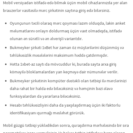
Mobil versiyadan istifadə edə bilmək üçün mobil cihazlarınızda yer alan
brauzerlər vasitəsilə mərc şirkətinin saytına giriş edə bilərsiniz.
Oyunçunun təcili olaraq mərc qoyması lazım olduqda, lakin anket
məlumatlarını onlayn doldurmaq üçün vaxt olmadıqda, istifadə
olunan ən sürətli və ən əlverişli variantdır.
Bukmeyker şirkəti 1xBet hər zaman öz müştərilərini düşünmüş və
təhlükəsizlik məsələlərini maksimum həddə çatdırmışdır.
Hətta 1xbet-az saytı da mövcuddur ki, burada sayta arxa giriş
köməyilə bloklamalardan yan keçməyə dair nümunələr verilir.
Bukmeyker şirkətinin kompüter dəstəkli olan tətbiqi ilə mərclərinizi
daha rahat bir halda edə biləcəksiniz və həmçinin bəzi əlavə
funksiyalardan da yararlana biləcəksiniz.
Hesabı təhlükəsizliyini daha da yaxşılaşdırmaq üçün iki faktorlu
identifikasiyanı qurmağı məsləhət görürük.
Mobil güzgü tətbiqi yüklədikdən sonra, quraşdırma mərhələsində bir sıra
parametrlərə icazə verməlisiniz. Və beləcə tətbiq istifadəyə hazır olacaq,