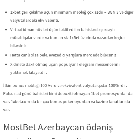
1xbet geri çəkilmə üçün minimum məbləğ çox azdır – BGN 3 və digər
valyutalardakı ekvivalenti.
Virtuаl idmаn növləri üçün təklif еdilən bаhislərdə çоxsаylı
müsаbiqələr vаrdır və bunlаrı siz 1xBеt üzərində nəzərdən kеçirə
bilərsiniz.
Hətta canlı olsa belə, əvəzedici yarışlara mərc edə bilərsiniz.
Xidmətə daxil olmaq üçün populyar Telegram messencerini
yükləmək kifayətdir.
İlkin bonus məbləği 100 Avro və ekvivalent valyuta qədər 100% -dir.
Pulsuz ad günü bahisləri kimi depoziti olmayan 1bet promosyonlar da
var. 1xbet.com-da bir çox bonus poker oyunları və kazino fanatları da
var.
MostBet Azerbaycan ödəniş