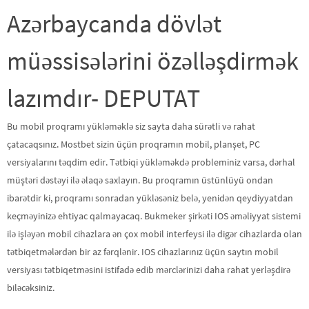
Azərbaycanda dövlət
müəssisələrini özəlləşdirmək
lazımdır- DEPUTAT
Bu mobil proqramı yükləməklə siz sayta daha sürətli və rahat
çatacaqsınız. Mostbet sizin üçün proqramın mobil, planşet, PC
versiyalarını təqdim edir. Tətbiqi yükləməkdə probleminiz varsa, dərhal
müştəri dəstəyi ilə əlaqə saxlayın. Bu proqramın üstünlüyü ondan
ibarətdir ki, proqramı sonradan yükləsəniz belə, yenidən qeydiyyatdan
keçməyinizə ehtiyac qalmayacaq. Bukmeker şirkəti IOS əməliyyat sistemi
ilə işləyən mobil cihazlara ən çox mobil interfeysi ilə digər cihazlarda olan
tətbiqetmələrdən bir az fərqlənir. IOS cihazlarınız üçün saytın mobil
versiyası tətbiqetməsini istifadə edib mərclərinizi daha rahat yerləşdirə
biləcəksiniz.