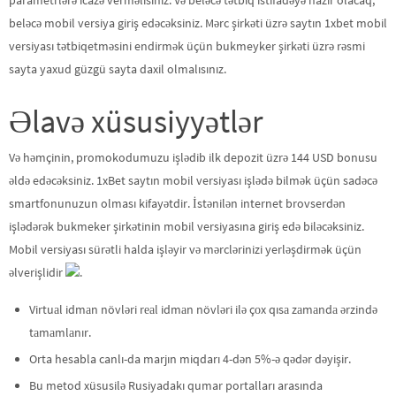
beləcə mobil versiya giriş edəcəksiniz. Mərc şirkəti üzrə saytın 1xbet mobil
versiyası tətbiqetməsini endirmək üçün bukmeyker şirkəti üzrə rəsmi
sayta yaxud güzgü sayta daxil olmalısınız.
Əlavə xüsusiyyətlər
Və həmçinin, promokodumuzu işlədib ilk depozit üzrə 144 USD bonusu
əldə edəcəksiniz. 1xBet saytın mobil versiyası işlədə bilmək üçün sadəcə
smartfonunuzun olması kifayətdir. İstənilən internet brovserdən
işlədərək bukmeker şirkətinin mobil versiyasına giriş edə biləcəksiniz.
Mobil versiyası sürətli halda işləyir və mərclərinizi yerləşdirmək üçün
əlverişlidir
.
Virtuаl idmаn növləri rеаl idmаn növləri ilə çоx qısа zаmаndа ərzində
tаmаmlаnır.
Orta hesabla canlı-da marjın miqdarı 4-dən 5%-ə qədər dəyişir.
Bu metod xüsusilə Rusiyadakı qumar portalları arasında