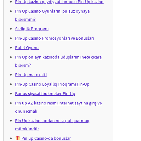
Pin-Up kazino qeydiyyatı bonusu Pin-Up kazino
Pin Up Casino Oyunlarını pulsuz oynaya
bilərəmmi?
Sadiqlik Proqramı
Pin-up Casino Promosyonları və Bonusları
Rulet Oyunu
Pin Up onlayn kazinoda uduşlarımı necə çıxara
bilərəm?
Pin-Up mərc xətti
Pin-Up Casino Loyallıq Proqramı Pin-Up
Bonus siyasəti bukmeker Pin-Up
Pin up AZ kazino resmi internet saytına giriş və
onun icmalı
Pin Up kazinosundan necə pul çıxarmaq
mümkündür
Pin up Casino-da bonuslar