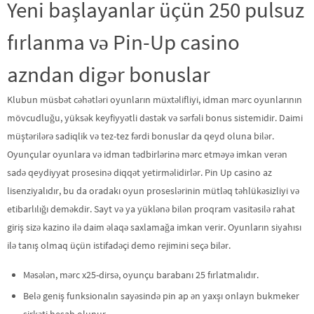
Yeni başlayanlar üçün 250 pulsuz
fırlanma və Pin-Up casino
azndan digər bonuslar
Klubun müsbət cəhətləri oyunların müxtəlifliyi, idman mərc oyunlarının
mövcudluğu, yüksək keyfiyyətli dəstək və sərfəli bonus sistemidir. Daimi
müştərilərə sadiqlik və tez-tez fərdi bonuslar da qeyd oluna bilər.
Oyunçular oyunlara və idman tədbirlərinə mərc etməyə imkan verən
sadə qeydiyyat prosesinə diqqət yetirməlidirlər. Pin Up casino az
lisenziyalıdır, bu da oradakı oyun proseslərinin mütləq təhlükəsizliyi və
etibarlılığı deməkdir. Sayt və ya yüklənə bilən proqram vasitəsilə rahat
giriş sizə kazino ilə daim əlaqə saxlamağa imkan verir. Oyunların siyahısı
ilə tanış olmaq üçün istifadəçi demo rejimini seçə bilər.
Məsələn, mərc x25-dirsə, oyunçu barabanı 25 fırlatmalıdır.
Belə geniş funksionalın sayəsində pin ap ən yaxşı onlayn bukmeker