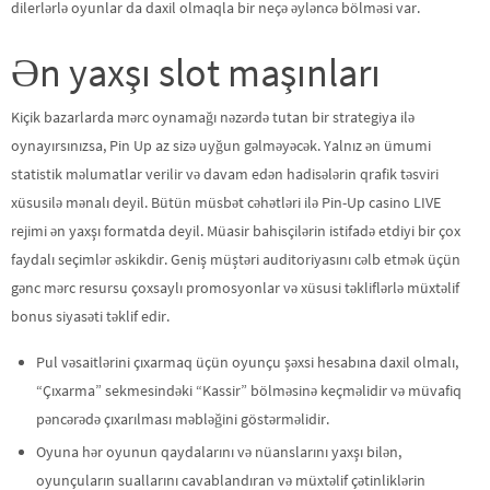
dilerlərlə oyunlar da daxil olmaqla bir neçə əyləncə bölməsi var.
Ən yaxşı slot maşınları
Kiçik bazarlarda mərc oynamağı nəzərdə tutan bir strategiya ilə
oynayırsınızsa, Pin Up az sizə uyğun gəlməyəcək. Yalnız ən ümumi
statistik məlumatlar verilir və davam edən hadisələrin qrafik təsviri
xüsusilə mənalı deyil. Bütün müsbət cəhətləri ilə Pin-Up casino LIVE
rejimi ən yaxşı formatda deyil. Müasir bahisçilərin istifadə etdiyi bir çox
faydalı seçimlər əskikdir. Geniş müştəri auditoriyasını cəlb etmək üçün
gənc mərc resursu çoxsaylı promosyonlar və xüsusi təkliflərlə müxtəlif
bonus siyasəti təklif edir.
Pul vəsaitlərini çıxarmaq üçün oyunçu şəxsi hesabına daxil olmalı,
“Çıxarma” sekmesindəki “Kassir” bölməsinə keçməlidir və müvafiq
pəncərədə çıxarılması məbləğini göstərməlidir.
Oyuna hər oyunun qaydalarını və nüanslarını yaxşı bilən,
oyunçuların suallarını cavablandıran və müxtəlif çətinliklərin