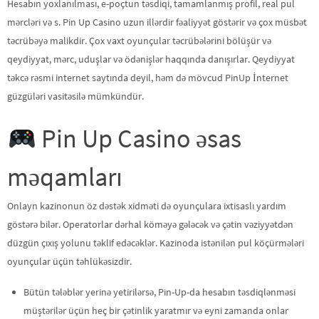
Hesabın yoxlanılması, e-poçtun təsdiqi, tamamlanmış profil, real pul
mərcləri və s. Pin Up Casino uzun illərdir fəaliyyət göstərir və çox müsbət
təcrübəyə malikdir. Çox vaxt oyunçular təcrübələrini bölüşür və
qeydiyyat, mərc, uduşlar və ödənişlər haqqında danışırlar. Qeydiyyat
təkcə rəsmi internet saytında deyil, həm də mövcud PinUp İnternet
güzgüləri vasitəsilə mümkündür.
Pin Up Casino əsas
məqamları
Onlayn kazinonun öz dəstək xidməti də oyunçulara ixtisaslı yardım
göstərə bilər. Operatorlar dərhal köməyə gələcək və çətin vəziyyətdən
düzgün çıxış yolunu təklif edəcəklər. Kazinoda istənilən pul köçürmələri
oyunçular üçün təhlükəsizdir.
Bütün tələblər yerinə yetirilərsə, Pin-Up-da hesabın təsdiqlənməsi
müştərilər üçün heç bir çətinlik yaratmır və eyni zamanda onlar