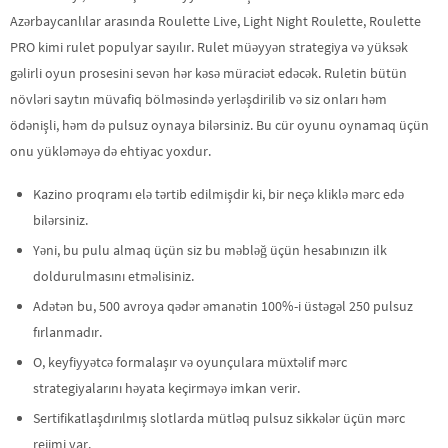
Azərbaycanlılar arasında Roulette Live, Light Night Roulette, Roulette
PRO kimi rulet populyar sayılır. Rulet müəyyən strategiya və yüksək
gəlirli oyun prosesini sevən hər kəsə müraciət edəcək. Ruletin bütün
növləri saytın müvafiq bölməsində yerləşdirilib və siz onları həm
ödənişli, həm də pulsuz oynaya bilərsiniz. Bu cür oyunu oynamaq üçün
onu yükləməyə də ehtiyac yoxdur.
Kazino proqramı elə tərtib edilmişdir ki, bir neçə kliklə mərc edə
bilərsiniz.
Yəni, bu pulu almaq üçün siz bu məbləğ üçün hesabınızın ilk
doldurulmasını etməlisiniz.
Adətən bu, 500 avroya qədər əmanətin 100%-i üstəgəl 250 pulsuz
fırlanmadır.
O, keyfiyyətcə formalaşır və oyunçulara müxtəlif mərc
strategiyalarını həyata keçirməyə imkan verir.
Sertifikatlaşdırılmış slotlarda mütləq pulsuz sikkələr üçün mərc
rejimi var.