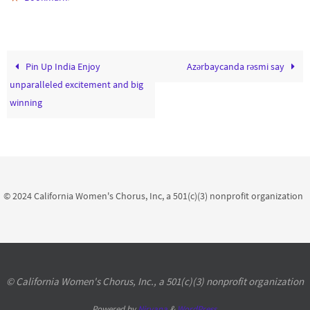
Pin Up India Enjoy
Azərbaycanda rəsmi say
unparalleled excitement and big
winning
© 2024 California Women's Chorus, Inc, a 501(c)(3) nonprofit organization
© California Women's Chorus, Inc., a 501(c)(3) nonprofit organization
Powered by
Nirvana
&
WordPress.