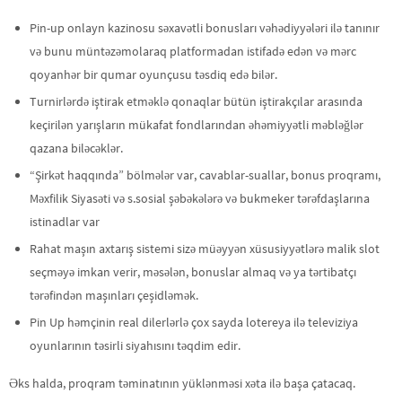
Pin-up onlayn kazinosu səxavətli bonusları vəhədiyyələri ilə tanınır
və bunu müntəzəmolaraq platformadan istifadə edən və mərc
qoyanhər bir qumar oyunçusu təsdiq edə bilər.
Turnirlərdə iştirak etməklə qonaqlar bütün iştirakçılar arasında
keçirilən yarışların mükafat fondlarından əhəmiyyətli məbləğlər
qazana biləcəklər.
“Şirkət haqqında” bölmələr var, cavablar-suallar, bonus proqramı,
Məxfilik Siyasəti və s.sosial şəbəkələrə və bukmeker tərəfdaşlarına
istinadlar var
Rahat maşın axtarış sistemi sizə müəyyən xüsusiyyətlərə malik slot
seçməyə imkan verir, məsələn, bonuslar almaq və ya tərtibatçı
tərəfindən maşınları çeşidləmək.
Pin Up həmçinin real dilerlərlə çox sayda lotereya ilə televiziya
oyunlarının təsirli siyahısını təqdim edir.
Əks halda, proqram təminatının yüklənməsi xəta ilə başa çatacaq.