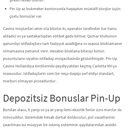
şirkəti hesab olunur.
Pin Up az bukmeker kontorunda həqiqətən müxtəlif zövqlər üçün
çoxlu bonuslar var.
Casino müştəriləri əmin ola bilərlər ki, operator tərəfindən hər hansı
aldadıcı və ya saxtakarlıqdan söhbət gedə bilməz. Qumar klubunun
qanuniliyi istifadəçilərə tam fəaliyyət azadlığına və əsassız bloklamanın
olmamasına zəmanət verir. Hesabın bloklana biləcəyi bütün
pozuntuların siyahısı istifadəçi müqaviləsində göstərilmişdir. Pin-Up
Casino Hollandiya Antillərində qeydiyyatdan keçmiş Carletta NV-yə
məxsusdur. Istifadəçilərin cəmi bir neçə dəqiqə sərf etdiyi standart,
məcburi olmayan prosedurdur.
Depozitsiz Bonuslar Pin-Up
Bundan əlavə, it yarışı və ya at yarışı kimi ekzotik fənlər üzrə mərclər də
mövcuddur. Sistemdəki hesab dərhal doldurulur, pul vəsaitlərinin
çıxarılması isə müəyyən bir ödəniş sisteminin qaydalarından asılıdır.