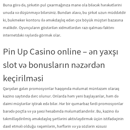
Buna görə də, şirkətin pul çıxarmağınıza mane ola biləcək hərəkətlərini
unuda və düşünməyə bilərsiniz. Bundan əlavə, bu şirkət uzun müddətdir
ki, bukmeker kontoru ilə əməkdaşlıq edən çox böyük müştəri bazasına
malikdir. Oyunçuların göstərilən xidmətlərdən razı qalması faktını
internetdəki rəylərdə görmək olar.
Pin Up Casino online – ​​ən yaxşı
slot və bonusların nəzərdən
keçirilməsi
Qarşıdan gələn promosyonlar haqqında məlumat müntəzəm olaraq
kazino saytında dərc olunur. Onlarda həm yeni başlayanlar, həm də
daimi müştərilər iştirak edə bilər. Hər bir qumarbaz fərdi promosyonlar
barədə poçtla və ya şəxsi hesabında məlumatlandırılır. Bu, kazino ilə
təkmilləşdirilmiş əməkdaşlıq şərtlərini aktivləşdirmək üçün istifadəçinin
daxil etməli olduğu rəqəmlərin, hərflərin və ya sözlərin xüsusi